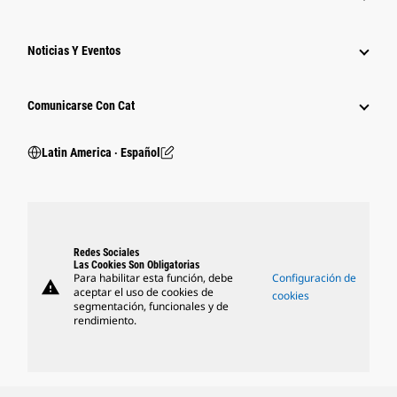
Noticias Y Eventos
Comunicarse Con Cat
Latin America ‧ Español
Redes Sociales
Las Cookies Son Obligatorias
Para habilitar esta función, debe
Configuración de
warning
aceptar el uso de cookies de
cookies
segmentación, funcionales y de
rendimiento.