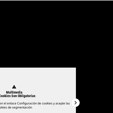
warning
Multimedia
Cookies Son Obligatorias
 en el enlace Configuración de cookies y acepte las
Para ver los video
okies de segmentación