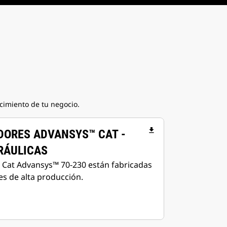
cimiento de tu negocio.
file_download
DORES ADVANSYS™ CAT -
RÁULICAS
 Cat Advansys™ 70-230 están fabricadas
es de alta producción.