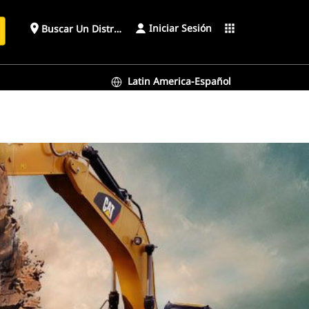
Iniciar Sesión
place
apps
Buscar Un Distribuidor
Latin America-Español