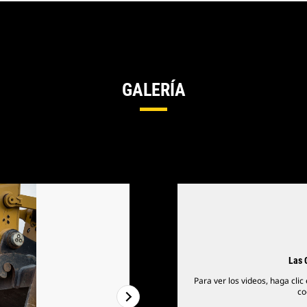
GALERÍA
Las 
Para ver los videos, haga clic
co