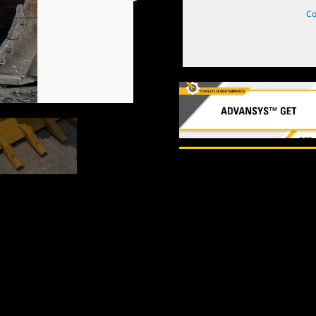
Co
1
de
2
2
de
2