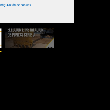
nfiguración de cookies
2
de
2