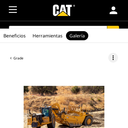
person
SEARCH
search
Beneficios
Herramientas
Galería
more_vert
Grade