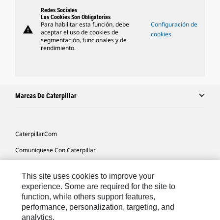
Redes Sociales
Las Cookies Son Obligatorias
Para habilitar esta función, debe
Configuración de
warning
aceptar el uso de cookies de
cookies
segmentación, funcionales y de
rendimiento.
Marcas De Caterpillar
Caterpillar.com
Comuníquese Con Caterpillar
Mis Preferencias De Marketing
This site uses cookies to improve your
Mapa Del Sitio
experience. Some are required for the site to
function, while others support features,
Cookie Settings
performance, personalization, targeting, and
Avisos Legales
analytics.