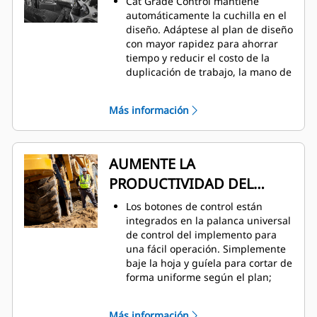
Cat Grade Control mantiene
automáticamente la cuchilla en el
diseño. Adáptese al plan de diseño
con mayor rapidez para ahorrar
tiempo y reducir el costo de la
duplicación de trabajo, la mano de
obra y los materiales.
La tecnología integrada de fábrica
Más información
Cat Grade Control permite al
operador trabajar de manera
eficiente con un mapa de
orientación de corte y relleno fácil
AUMENTE LA
de visualizar.
PRODUCTIVIDAD DEL
Úselo en todas las fases del
trabajo, desde el movimiento de
OPERADOR
Los botones de control están
tierras a granel hasta la nivelación
integrados en la palanca universal
de acabado.
de control del implemento para
Para ofrecer mayor seguridad, el
una fácil operación. Simplemente
monitor de pantalla intuitiva alerta
baje la hoja y guíela para cortar de
a los operadores que se
forma uniforme según el plan;
encuentran cerca de una zona de
levántela para desacoplarla. No se
evitación con un ícono
requiere intervención adicional del
parpadeante en pantalla.
Más información