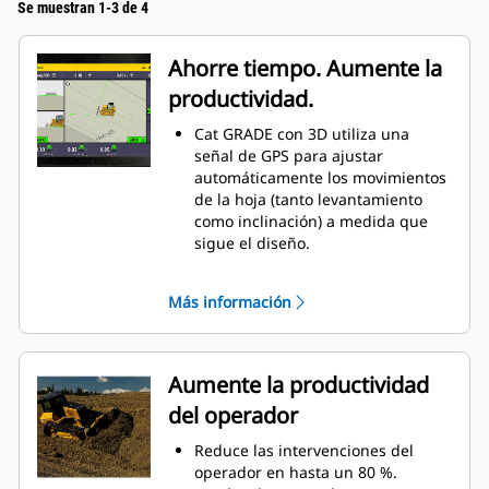
Se muestran 1-3 de 4
Ahorre tiempo. Aumente la
productividad.
Cat GRADE con 3D utiliza una
señal de GPS para ajustar
automáticamente los movimientos
de la hoja (tanto levantamiento
como inclinación) a medida que
sigue el diseño.
Cree un plan de diseño más
rápido para ahorrar tiempo y
Más información
reducir el costo de la duplicación
de trabajo, la mano de obra y los
materiales. Utilícelo en todas las
fases del trabajo, desde el
Aumente la productividad
movimiento de tierras en grandes
del operador
cantidades hasta la nivelación de
acabado.
Reduce las intervenciones del
Utilice el sistema en superficies
operador en hasta un 80 %.
planas y pendientes, así como en