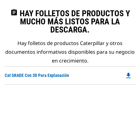
assignment
HAY FOLLETOS DE PRODUCTOS Y
MUCHO MÁS LISTOS PARA LA
DESCARGA.
Hay folletos de productos Caterpillar y otros
documentos informativos disponibles para su negocio
en crecimiento.
file_download
Do
Cat GRADE Con 3D Para Explanación
P
O
in
a
N
Ta