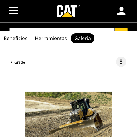
person
SEARCH
search
Beneficios
Herramientas
Galería
more_vert
Grade