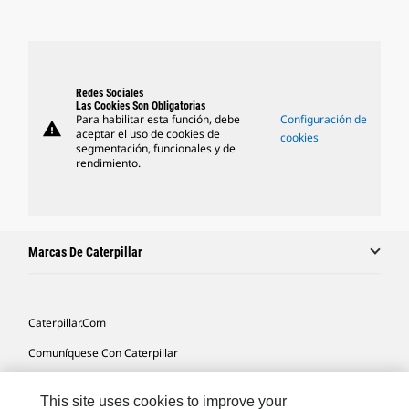
Redes Sociales
Las Cookies Son Obligatorias
Para habilitar esta función, debe
Configuración de
warning
aceptar el uso de cookies de
cookies
segmentación, funcionales y de
rendimiento.
Marcas De Caterpillar
Caterpillar.com
Comuníquese Con Caterpillar
Mis Preferencias De Marketing
This site uses cookies to improve your