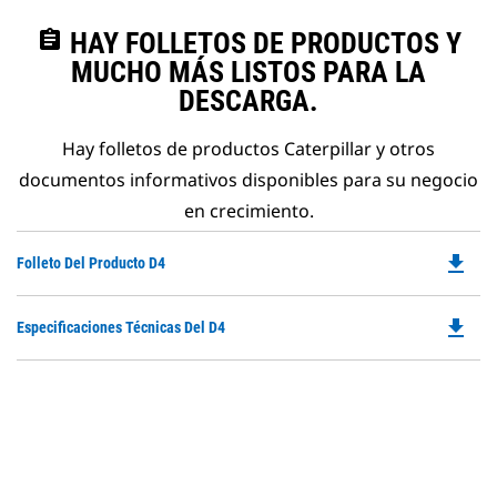
assignment
HAY FOLLETOS DE PRODUCTOS Y
MUCHO MÁS LISTOS PARA LA
DESCARGA.
Hay folletos de productos Caterpillar y otros
documentos informativos disponibles para su negocio
en crecimiento.
file_download
Do
Folleto Del Producto D4
P
O
file_download
Do
Especificaciones Técnicas Del D4
in
P
a
O
N
in
Ta
a
N
Ta