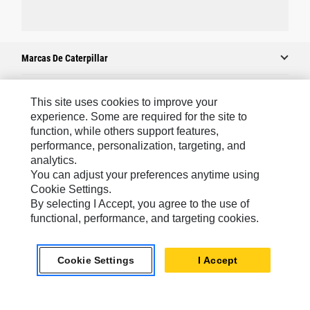
Marcas De Caterpillar
This site uses cookies to improve your
Caterpillar.com
experience. Some are required for the site to
function, while others support features,
Comuníquese Con Caterpillar
performance, personalization, targeting, and
Mis Preferencias De Marketing
analytics.
You can adjust your preferences anytime using
Mapa Del Sitio
Cookie Settings.
Cookie Settings
By selecting I Accept, you agree to the use of
functional, performance, and targeting cookies.
Avisos Legales
Privacidad
Cookie Settings
I Accept
Latin America -
© 2026 Caterpillar. Todos los derechos