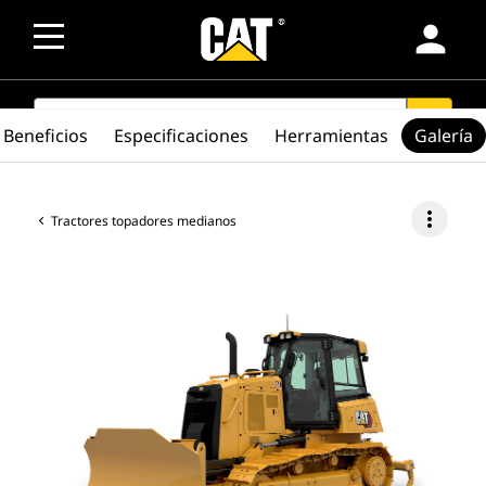
person
SEARCH
search
Beneficios
Especificaciones
Herramientas
Galería
more_vert
Tractores topadores medianos