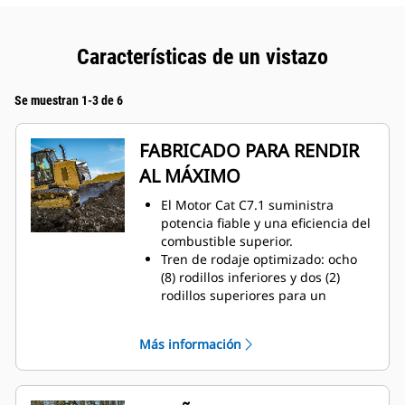
Características de un vistazo
Se muestran 1-3 de 6
FABRICADO PARA RENDIR
AL MÁXIMO
El Motor Cat C7.1 suministra
potencia fiable y una eficiencia del
combustible superior.
Tren de rodaje optimizado: ocho
(8) rodillos inferiores y dos (2)
rodillos superiores para un
desplazamiento uniforme y un
excelente rendimiento de
Más información
nivelación de acabado.
La hoja amplia ayuda a realizar
más trabajo en menos pasadas.
La función de control de tracción