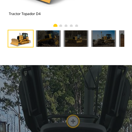
Tractor Topador D4
Tra