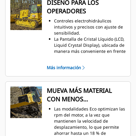
DISEÑO PARA LOS
reduce el resbalamiento de las
OPERADORES
cadenas en condiciones de terreno
deficientes o con barro.
Controles electrohidráulicos
Hoja con inclinación de ángulo y
intuitivos y precisos con ajuste de
orientación variable (VPAT, Variable
sensibilidad.
Pitch Angle Tilt) para más
La Pantalla de Cristal Líquido (LCD,
versatilidad y un ajuste más
Liquid Crystal Display), ubicada de
sencillo.
manera más conveniente en frente
La configuración forestal y agrícola
del operador, muestra los datos de
está equipada de fábrica con
la máquina y los menús de
protecciones y funciones
Más información
configuración, además de ser la
especializadas para trabajar en
pantalla para la cámara de visión
aplicaciones difíciles como trabajo
trasera optativa, por lo que no es
forestal y desmonte de terrenos.*
necesario un monitor adicional.
MUEVA MÁS MATERIAL
Mantenimiento sencillo con
CON MENOS
puntos de servicio y diagnóstico
agrupados.
COMBUSTIBLE
Las modalidades Eco optimizan las
Cómodo acceso a nivel del suelo al
rpm del motor, a la vez que
filtro de combustible primario y al
mantienen la velocidad de
separador de agua.
desplazamiento, lo que permite
Fácil de transportar sin extraer la
ahorrar hasta un 18 % de