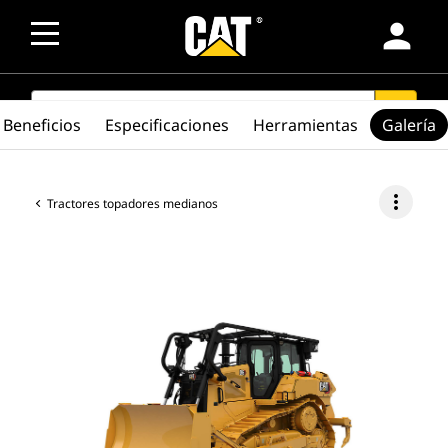
person
SEARCH
search
Beneficios
Especificaciones
Herramientas
Galería
more_vert
Tractores topadores medianos