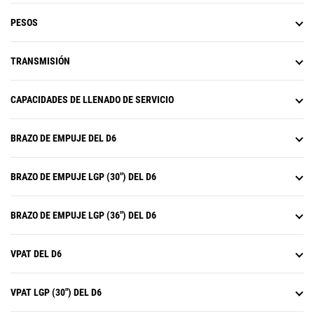
Supervisa de manera activa la
carga de la máquina y el
PESOS
deslizamiento de las cadenas para
ayudarle a alcanzar una capacidad
de empuje óptima.*
TRANSMISIÓN
El control de tracción reduce el
resbalamiento de las cadenas de
CAPACIDADES DE LLENADO DE SERVICIO
manera automática a fin de
ahorrar tiempo, combustible y
reducir el desgaste de las
BRAZO DE EMPUJE DEL D6
cadenas.*
AutoCarry automatiza el
levantamiento de la hoja para
BRAZO DE EMPUJE LGP (30") DEL D6
ayudarlo a mantener la
consistencia en la carga de la hoja
y disminuir el resbalamiento de la
BRAZO DE EMPUJE LGP (36") DEL D6
cadena.*
En la pantalla principal de la
VPAT DEL D6
máquina se incluye Slope Indicate
que muestra la pendiente lateral y
las pendientes ascendentes o
VPAT LGP (30") DEL D6
descendentes para ayudar a los
operadores con el trabajo en estas