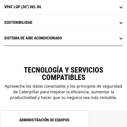
zonas.
VPAT LGP (36") DEL D6
La función Attachment Ready
Option (ARO) proporciona
disposiciones de cableado y
SOSTENIBILIDAD
montaje para la instalación por
parte del distribuidor de Grade
SISTEMA DE AIRE ACONDICIONADO
con 3D, Accugrade, UTS u otros
sistemas de control de pendientes.
TECNOLOGÍA Y SERVICIOS
COMPATIBLES
Aproveche los datos conectados y los principios de seguridad
de Caterpillar para mejorar la eficiencia, aumentar la
productividad y hacer que su negocio sea más rentable.
ADMINISTRACIÓN DE EQUIPOS