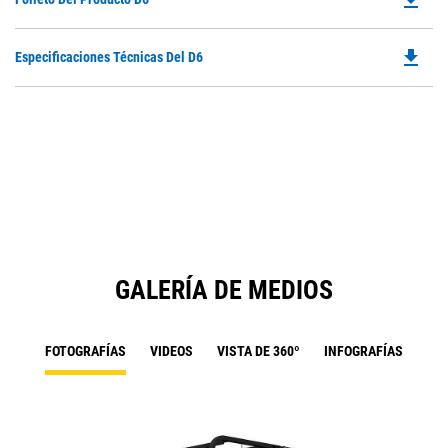
P
O
file_download
Do
Especificaciones Técnicas Del D6
in
P
a
O
N
in
Ta
a
N
Ta
GALERÍA DE MEDIOS
FOTOGRAFÍAS
VIDEOS
VISTA DE 360º
INFOGRAFÍAS