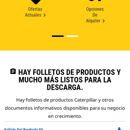
Ofertas
Opciones
Actuales
De
Alquiler
assignment
HAY FOLLETOS DE PRODUCTOS Y
MUCHO MÁS LISTOS PARA LA
DESCARGA.
Hay folletos de productos Caterpillar y otros
documentos informativos disponibles para su negocio
en crecimiento.
file_download
Do
Folleto Del Producto D6