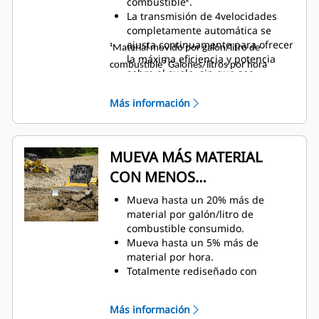
combustible².
La transmisión de 4velocidades
completamente automática se
ajusta continuamente para ofrecer
¹Material movido por galón/litro de
la máxima eficiencia y potencia
combustible
² Galones/litros por hora
sobre el suelo, sin que sea
necesario que intervenga el
operador.
Más información
Cambio automático completo
ascendente y descendente en toda
la gama de trabajo para maximizar
MUEVA MÁS MATERIAL
la eficiencia del combustible.
CON MENOS
COMBUSTIBLE
Mueva hasta un 20% más de
material por galón/litro de
combustible consumido.
Mueva hasta un 5% más de
material por hora.
Totalmente rediseñado con
configuraciones actualizadas para
que pueda construir la máquina
Más información
adecuada para el trabajo que