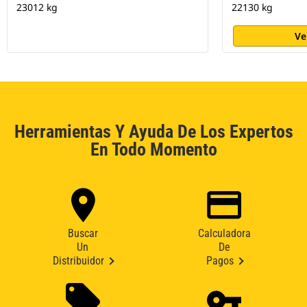
23012 kg
22130 kg
Ve
Herramientas Y Ayuda De Los Expertos
En Todo Momento
Buscar
Calculadora
Un
De
Distribuidor
Pagos