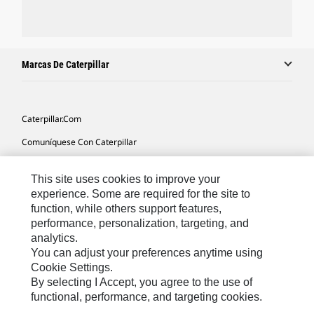
Marcas De Caterpillar
Caterpillar.com
Comuníquese Con Caterpillar
Mis Preferencias De Marketing
This site uses cookies to improve your
Mapa Del Sitio
experience. Some are required for the site to
function, while others support features,
Cookie Settings
performance, personalization, targeting, and
Avisos Legales
analytics.
You can adjust your preferences anytime using
Privacidad
Cookie Settings.
By selecting I Accept, you agree to the use of
functional, performance, and targeting cookies.