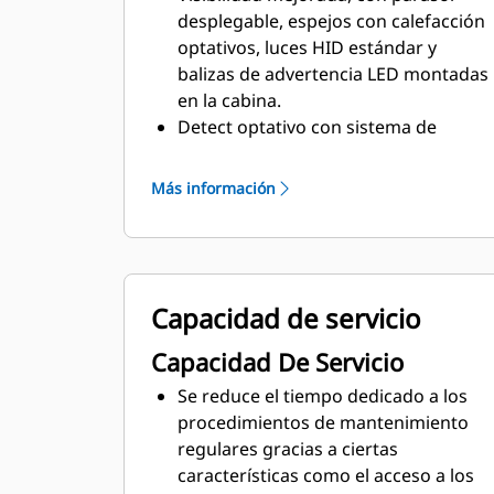
desplegable, espejos con calefacción
optativos, luces HID estándar y
balizas de advertencia LED montadas
en la cabina.
Detect optativo con sistema de
detección de objetos (cámara de
visión trasera y radar) o Vision
Más información
(cámara de visión trasera) para una
visibilidad mejorada.
Entrada y salida mejoradas, con
escaleras amplias y ángulos
Capacidad de servicio
reducidos, plataformas para limpieza
de parabrisas, salida de emergencia
Capacidad De Servicio
y el sistema de acceso eléctrico Cat
seguro y ergonómico, que se puede
Se reduce el tiempo dedicado a los
levantar y bajar desde el nivel de la
procedimientos de mantenimiento
cabina o el suelo.
regulares gracias a ciertas
Pasarelas anchas con superficies
características como el acceso a los