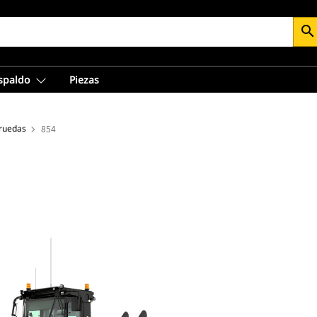
search
espaldo
Piezas
 ruedas
854