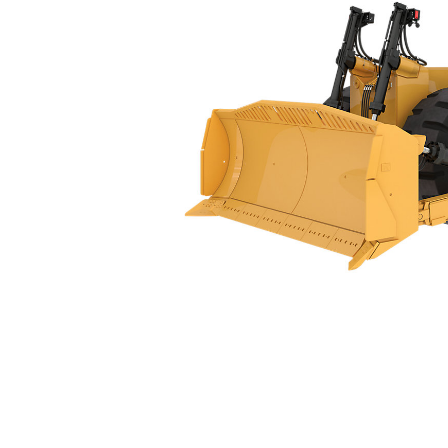
854
Ben
Cambiar modelo