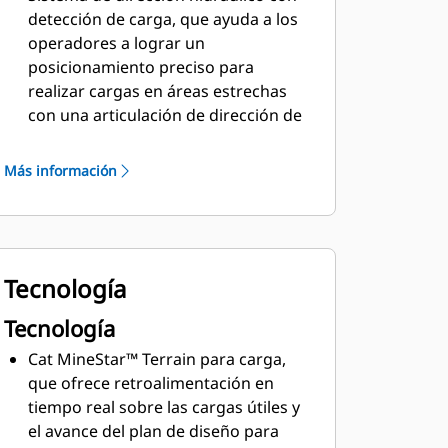
detección de carga, que ayuda a los
operadores a lograr un
posicionamiento preciso para
realizar cargas en áreas estrechas
con una articulación de dirección de
43 grados.
Convertidor de par de embrague de
Más información
rodete (ICTC, Impeller Clutch Torque
Converter) y sistema de control de la
fuerza de tracción (RCS, Rimpull
Control System) que reducen el
Tecnología
deslizamiento y desgaste de los
neumáticos y mejoran la eficiencia
Tecnología
del combustible en algunas
aplicaciones.
Cat MineStar™ Terrain para carga,
Servotransmisión planetaria Cat para
que ofrece retroalimentación en
realizar cambios más suaves y
tiempo real sobre las cargas útiles y
uniformes y alcanzar la eficiencia a
el avance del plan de diseño para