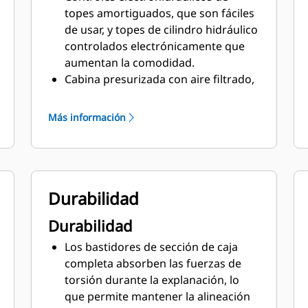
topes amortiguados, que son fáciles
de usar, y topes de cilindro hidráulico
controlados electrónicamente que
aumentan la comodidad.
Cabina presurizada con aire filtrado,
controles automáticos de
temperatura, soportes de la cabina
Más información
viscosos y suspensión neumática del
asiento para reducir la vibración y los
niveles de ruido.
Asiento Cat Comfort con diseño de
Durabilidad
respaldo alto, cojines contorneados
extragruesos, sistema de suspensión
Durabilidad
neumática, controles y palancas en el
asiento de fácil acceso para ajustes
Los bastidores de sección de caja
en seis direcciones, módulo de
completa absorben las fuerzas de
implementos montado en el asiento
torsión durante la explanación, lo
y dirección STIC (Steering and
que permite mantener la alineación