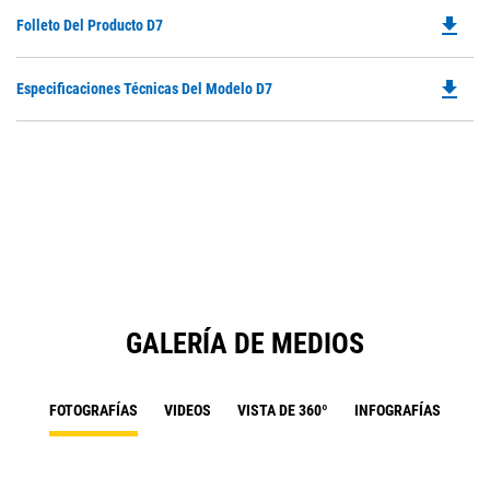
file_download
Do
Folleto Del Producto D7
P
O
file_download
Do
Especificaciones Técnicas Del Modelo D7
in
P
a
O
N
in
Ta
a
N
Ta
GALERÍA DE MEDIOS
FOTOGRAFÍAS
VIDEOS
VISTA DE 360º
INFOGRAFÍAS