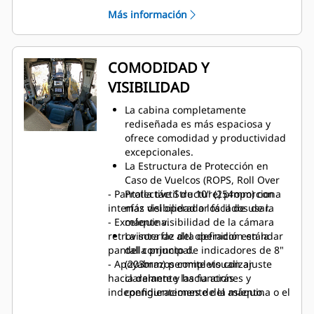
combustible.
Más información
La servotransmisión de
4velocidades completamente
automática se ajusta
continuamente para ofrecer la
COMODIDAD Y
máxima eficiencia y potencia sobre
VISIBILIDAD
el suelo, sin que sea necesario que
intervenga el operador.
La cabina completamente
Las hojas SU y S son un 10% más
rediseñada es más espaciosa y
largas. De esta manera, podrá
ofrece comodidad y productividad
completar los trabajos con menos
excepcionales.
pasadas.
La Estructura de Protección en
Las cuchillas optativas Cat
Caso de Vuelcos (ROPS, Roll Over
FirstCut™ aumentan la carga útil
- Pantalla táctil de 10" (254mm) con
Protective Structure) proporciona
de la hoja hasta en un 35 % en
interfaz del operador fácil de usar.
más visibilidad a los lados de la
comparación con las cuchillas
- Excelente visibilidad de la cámara
máquina.
estándar.
retrovisora de alta definición en la
La interfaz del operador estándar
Dirección mejorada con carga para
pantalla principal.
del conjunto de indicadores de 8"
una mayor productividad.
- Apoyabrazos completo con ajuste
(203mm) permite visualizar
El tren de rodaje largo es estándar,
hacia delante y hacia atrás
claramente las funciones y
con más cadenas en la parte
independientemente del asiento.
configuraciones de la máquina o el
trasera de la máquina para un
servicio.
rendimiento superior de