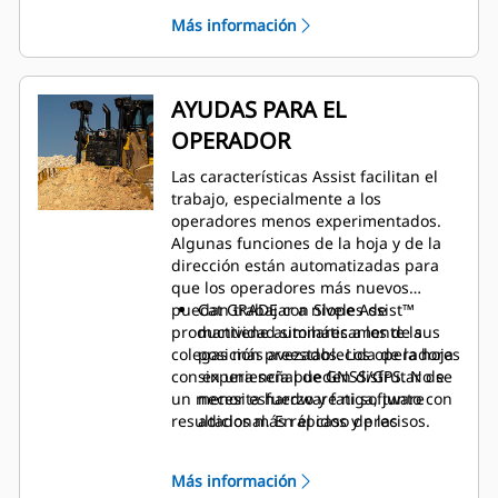
Un asiento con suspensión
explanación.
Más información
neumática tiene múltiples ajustes
para lograr una comodidad
personalizada.
La calefacción y el enfriamiento
AYUDAS PARA EL
distribuidos de la cabina hacen
OPERADOR
circular el aire de manera más
eficaz alrededor del operador y
Las características Assist facilitan el
ayudan a reducir la escarcha y el
trabajo, especialmente a los
empañamiento de las ventanas.
operadores menos experimentados.
Más espacios de almacenamiento
Algunas funciones de la hoja y de la
en toda la cabina.
dirección están automatizadas para
Una variedad de opciones en la
que los operadores más nuevos
cabina aumentan la seguridad y la
puedan trabajar a niveles de
Cat GRADE con Slope Assist™
comodidad:
productividad similares a los de sus
mantiene automáticamente la
colegas más avezados. Los operadores
posición preestablecida de la hoja
con experiencia pueden disfrutar de
sin una señal de GNSS/GPS. No se
un menor esfuerzo y fatiga, junto con
necesita hardware ni software
resultados más rápidos y precisos.
adicional. En el caso de las
máquinas con 3D, los operadores
pueden pasar fácilmente de la
Más información
automatización completa de 3D a