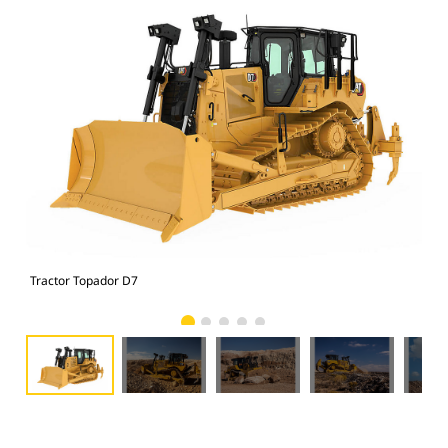
Tractor Topador D7
Man