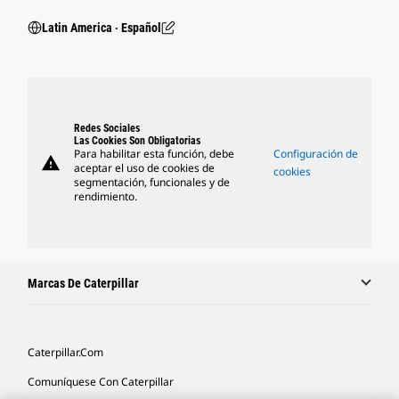
Latin America ‧ Español
Redes Sociales
Las Cookies Son Obligatorias
Para habilitar esta función, debe
Configuración de
warning
aceptar el uso de cookies de
cookies
segmentación, funcionales y de
rendimiento.
Marcas De Caterpillar
Caterpillar.com
Comuníquese Con Caterpillar