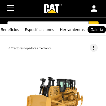
person
SEARCH
search
Beneficios
Especificaciones
Herramientas
Galería
more_vert
Tractores topadores medianos