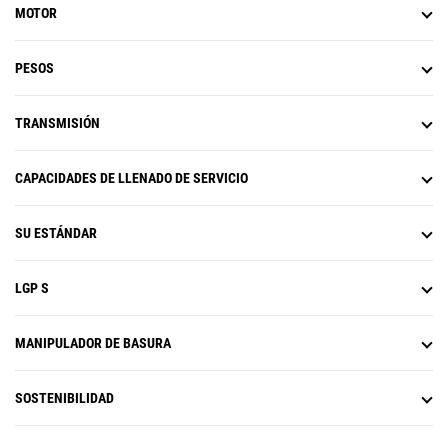
óptima de la cuchilla, en función
MOTOR
de las condiciones del terreno.
Supervisa de manera activa la
carga de la máquina y el
PESOS
deslizamiento de las cadenas para
ayudarle a alcanzar una capacidad
de empuje óptima.*
TRANSMISIÓN
El control de tracción reduce el
resbalamiento de las cadenas de
CAPACIDADES DE LLENADO DE SERVICIO
manera automática a fin de
ahorrar tiempo, combustible y
reducir el desgaste de las
SU ESTÁNDAR
cadenas.*
AutoCarry automatiza el
levantamiento de la hoja para
LGP S
ayudarlo a mantener la
consistencia en la carga de la hoja
y disminuir el resbalamiento de la
MANIPULADOR DE BASURA
cadena.*
En la pantalla principal de la
SOSTENIBILIDAD
máquina se incluye Slope Indicate
y muestra la pendiente lateral y
las pendientes ascendentes o