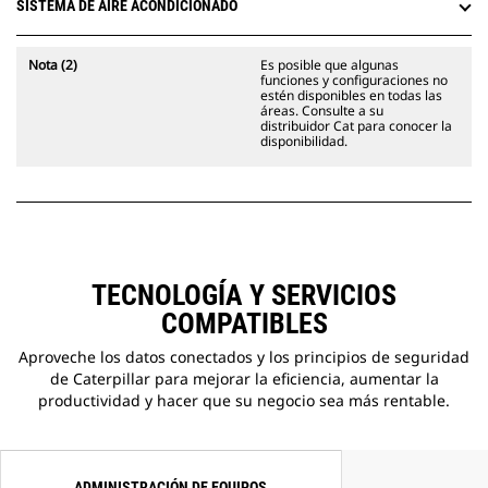
SISTEMA DE AIRE ACONDICIONADO
descendentes para ayudar a los
operadores con el trabajo en estas
zonas.
Nota (2)
Es posible que algunas
La función Opción Lista para la
funciones y configuraciones no
estén disponibles en todas las
Instalación de Accesorio (ARO,
áreas. Consulte a su
Attachment Ready Option)
distribuidor Cat para conocer la
disponibilidad.
proporciona disposiciones de
cableado y montaje para la
instalación por parte del
distribuidor de Grade con 3D,
Accugrade, UTS u otros sistemas
de control de pendientes.
TECNOLOGÍA Y SERVICIOS
COMPATIBLES
Aproveche los datos conectados y los principios de seguridad
de Caterpillar para mejorar la eficiencia, aumentar la
productividad y hacer que su negocio sea más rentable.
ADMINISTRACIÓN DE EQUIPOS