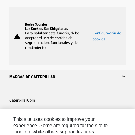
Redes Sociales
Las Cookies Son Obligatorias
Para habilitar esta función, debe
Configuración de
warning
aceptar el uso de cookies de
cookies
segmentación, funcionales y de
rendimiento.
MARCAS DE CATERPILLAR
Caterpillar.com
Caterpillar Contacto
This site uses cookies to improve your
Mis Preferencias De Marketing
experience. Some are required for the site to
Site Map
function, while others support features,