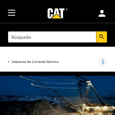
person
SEARCH
search
more_vert
Industrias De Corriente Eléctrica