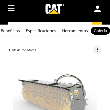
person
SEARCH
search
Beneficios
Especificaciones
Herramientas
Galería
more_vert
Kits de rociadores