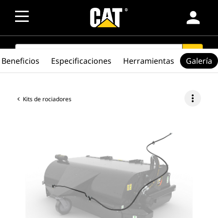
person
SEARCH
search
Beneficios
Especificaciones
Herramientas
Galería
more_vert
Kits de rociadores