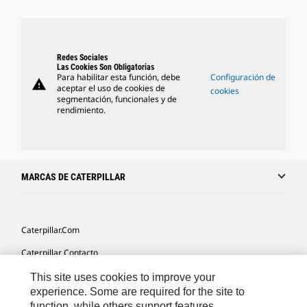
Redes Sociales
Las Cookies Son Obligatorias
Para habilitar esta función, debe
Configuración de
warning
aceptar el uso de cookies de
cookies
segmentación, funcionales y de
rendimiento.
MARCAS DE CATERPILLAR
Caterpillar.com
Caterpillar Contacto
Mis Preferencias De Marketing
This site uses cookies to improve your
experience. Some are required for the site to
Site Map
function, while others support features,