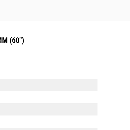
M (60")