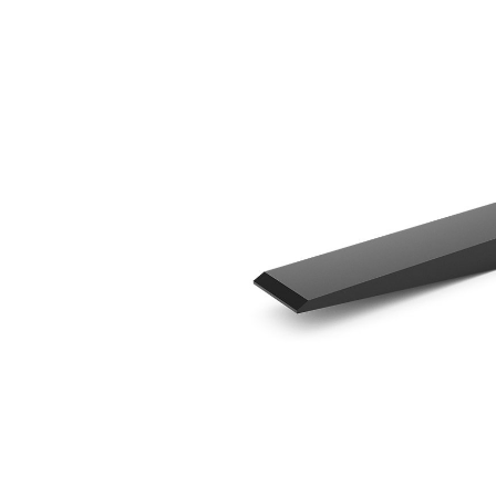
1.524 Mm (60")
Ben
Cambiar modelo