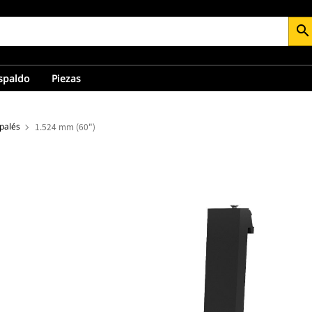
search
espaldo
Piezas
 palés
1.524 mm (60")