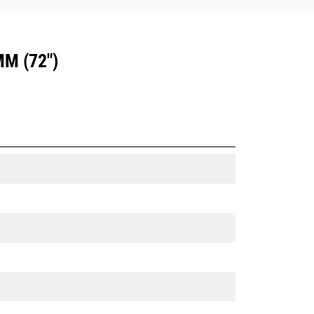
M (72")