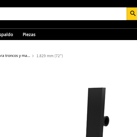
search
espaldo
Piezas
Dientes de horquillas para troncos y madera
1.829 mm (72")