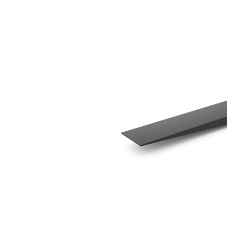
1.829 Mm (72")
Ben
Cambiar modelo