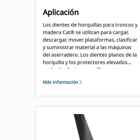
Aplicación
Los dientes de horquillas para troncos y
madera Cat® se utilizan para cargar,
descargar, mover plataformas, clasificar
y suministrar material a las máquinas
del aserradero. Los dientes planos de la
horquilla y los protectores elevados
están diseñados específicamente para
usarse en la manipulación de troncos
Más información
sin procesar y madera apilada.