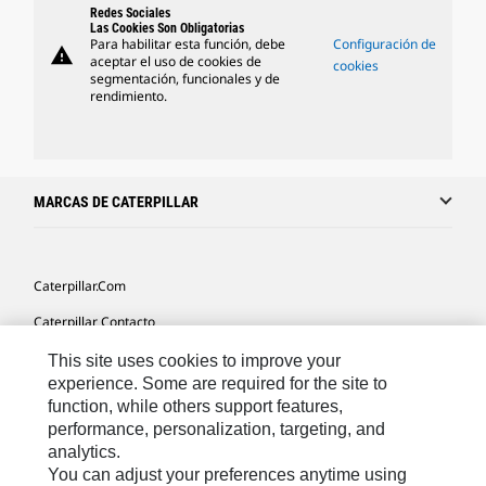
Redes Sociales
Las Cookies Son Obligatorias
Para habilitar esta función, debe
Configuración de
warning
aceptar el uso de cookies de
cookies
segmentación, funcionales y de
rendimiento.
MARCAS DE CATERPILLAR
Caterpillar.com
Caterpillar Contacto
Mis Preferencias De Marketing
This site uses cookies to improve your
experience. Some are required for the site to
Site Map
function, while others support features,
performance, personalization, targeting, and
Cookie Settings
analytics.
Legal
You can adjust your preferences anytime using