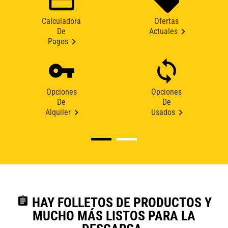
Calculadora
Ofertas
De
Actuales
Pagos
Opciones
Opciones
De
De
Alquiler
Usados
assignment
HAY FOLLETOS DE PRODUCTOS Y
MUCHO MÁS LISTOS PARA LA