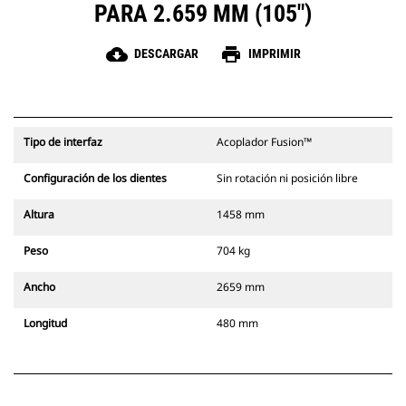
PARA 2.659 MM (105")
cloud_download
print
DESCARGAR
IMPRIMIR
Tipo de interfaz
Acoplador Fusion™
Configuración de los dientes
Sin rotación ni posición libre
Altura
1458 mm
Peso
704 kg
Ancho
2659 mm
Longitud
480 mm