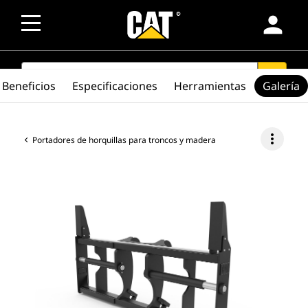
person
SEARCH
search
Beneficios
Especificaciones
Herramientas
Galería
more_vert
Portadores de horquillas para troncos y madera