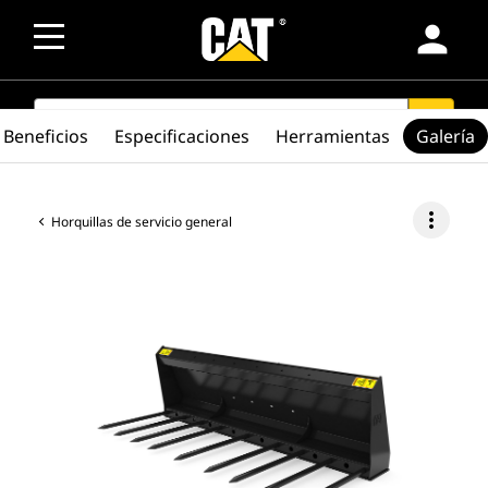
person
SEARCH
search
Beneficios
Especificaciones
Herramientas
Galería
more_vert
Horquillas de servicio general