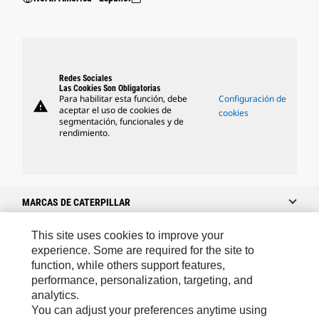
Redes Sociales
Las Cookies Son Obligatorias
Para habilitar esta función, debe
Configuración de
warning
aceptar el uso de cookies de
cookies
segmentación, funcionales y de
rendimiento.
MARCAS DE CATERPILLAR
This site uses cookies to improve your
experience. Some are required for the site to
Caterpillar.com
function, while others support features,
performance, personalization, targeting, and
Caterpillar Contacto
analytics.
Mis Preferencias De Marketing
You can adjust your preferences anytime using