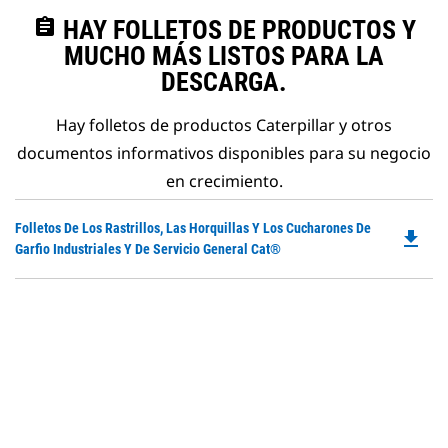
assignment
HAY FOLLETOS DE PRODUCTOS Y
MUCHO MÁS LISTOS PARA LA
DESCARGA.
Hay folletos de productos Caterpillar y otros
documentos informativos disponibles para su negocio
en crecimiento.
Do
Folletos De Los Rastrillos, Las Horquillas Y Los Cucharones De
file_download
P
Garfio Industriales Y De Servicio General Cat®
O
in
a
N
Ta