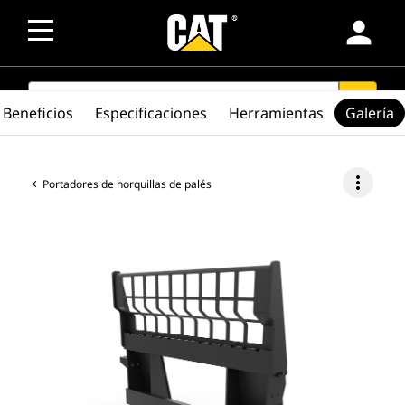
person
SEARCH
search
Beneficios
Especificaciones
Herramientas
Galería
more_vert
Portadores de horquillas de palés