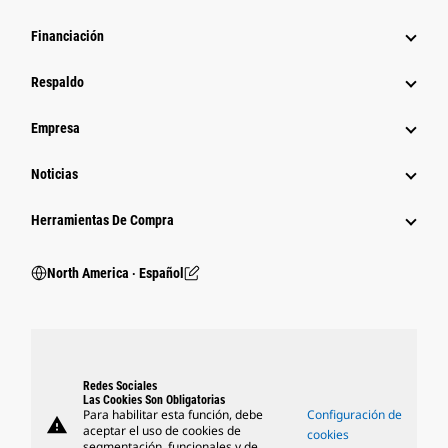
Financiación
Respaldo
Empresa
Noticias
Herramientas De Compra
North America ‧ Español
Redes Sociales
Las Cookies Son Obligatorias
Para habilitar esta función, debe
Configuración de
warning
aceptar el uso de cookies de
cookies
segmentación, funcionales y de