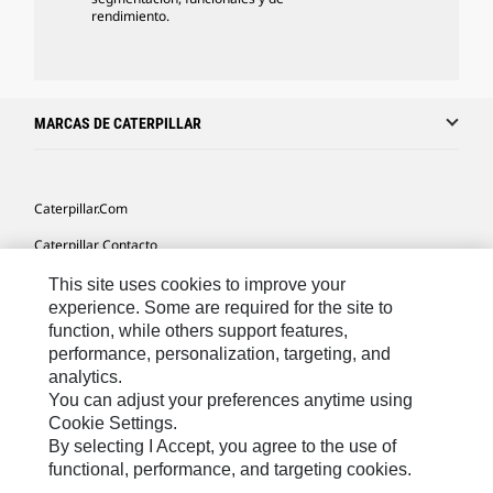
rendimiento.
MARCAS DE CATERPILLAR
Caterpillar.com
Caterpillar Contacto
Mis Preferencias De Marketing
This site uses cookies to improve your
experience. Some are required for the site to
Site Map
function, while others support features,
performance, personalization, targeting, and
Cookie Settings
analytics.
Legal
You can adjust your preferences anytime using
Cookie Settings.
Privacy
By selecting I Accept, you agree to the use of
functional, performance, and targeting cookies.