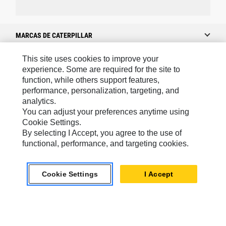
MARCAS DE CATERPILLAR
This site uses cookies to improve your
experience. Some are required for the site to
Caterpillar.com
function, while others support features,
performance, personalization, targeting, and
Caterpillar Contacto
analytics.
Mis Preferencias De Marketing
You can adjust your preferences anytime using
Cookie Settings.
Site Map
By selecting I Accept, you agree to the use of
Cookie Settings
functional, performance, and targeting cookies.
Legal
Cookie Settings
I Accept
Privacy
US- Español
© 2026 Caterpillar. Todos los derechos reservados.