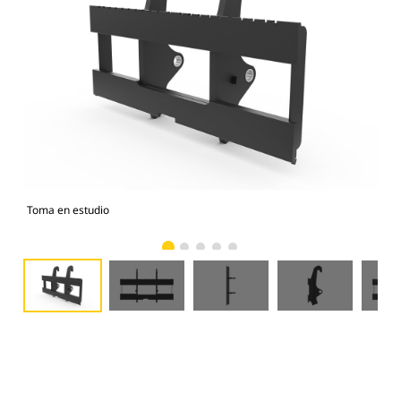
Toma en estudio
Vist