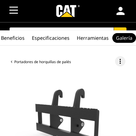
person
SEARCH
search
Beneficios
Especificaciones
Herramientas
Galería
more_vert
Portadores de horquillas de palés