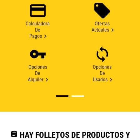
Calculadora
Ofertas
De
Actuales
Pagos
Opciones
Opciones
De
De
Alquiler
Usados
assignment
HAY FOLLETOS DE PRODUCTOS Y