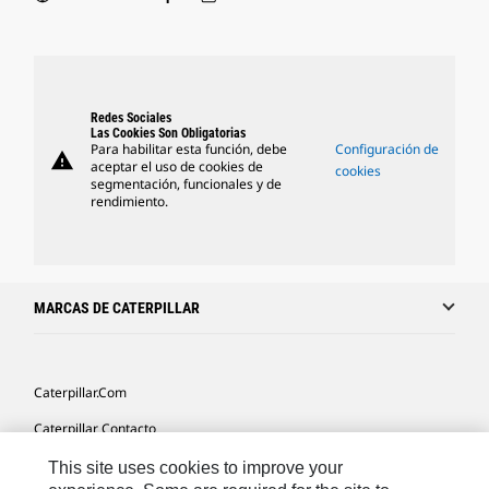
Redes Sociales
Las Cookies Son Obligatorias
Para habilitar esta función, debe
Configuración de
warning
aceptar el uso de cookies de
cookies
segmentación, funcionales y de
rendimiento.
MARCAS DE CATERPILLAR
Caterpillar.com
Caterpillar Contacto
Mis Preferencias De Marketing
This site uses cookies to improve your