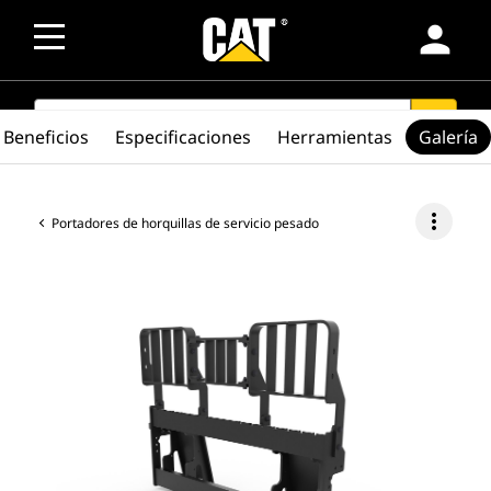
person
SEARCH
search
Beneficios
Especificaciones
Herramientas
Galería
more_vert
Portadores de horquillas de servicio pesado