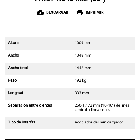
cloud_download
print
DESCARGAR
IMPRIMIR
Altura
1009 mm
Ancho
1348 mm
Ancho total
1442 mm
Peso
192 kg
Longitud
333 mm
Separación entre dientes
250-1.172 mm (10-46") de línea
central a línea central
Tipo de interfaz
Acoplador del minicargador