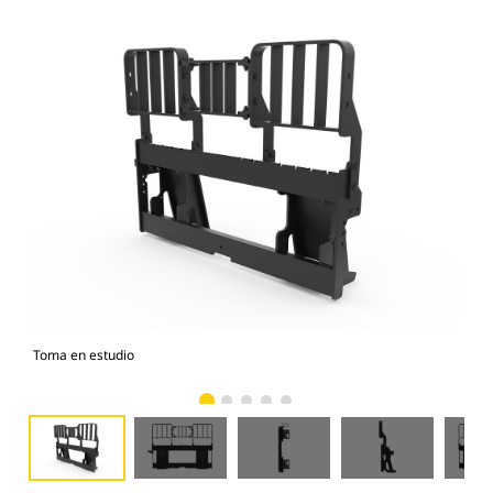
Toma en estudio
Vist