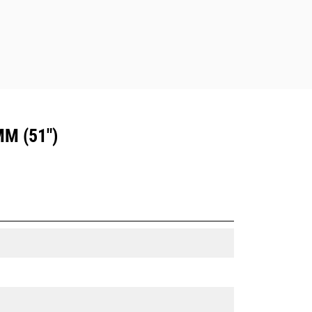
M (51")