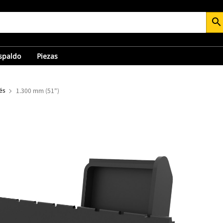
search
espaldo
Piezas
és
1.300 mm (51")