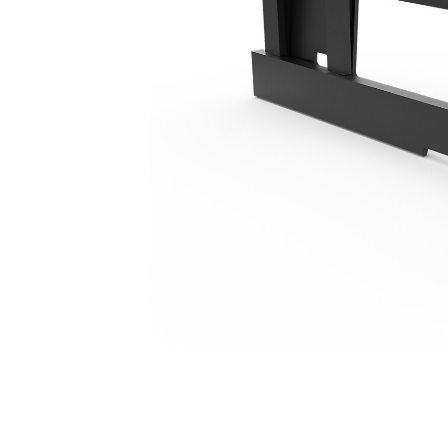
1.300 Mm (51")
Ben
Cambiar modelo