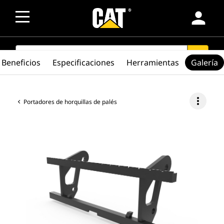
person
SEARCH
search
Beneficios
Especificaciones
Herramientas
Galería
more_vert
Portadores de horquillas de palés