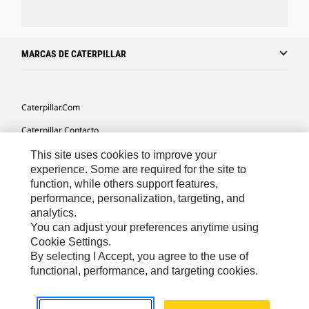
MARCAS DE CATERPILLAR
Caterpillar.com
Caterpillar Contacto
Mis Preferencias De Marketing
This site uses cookies to improve your
experience. Some are required for the site to
Site Map
function, while others support features,
performance, personalization, targeting, and
Cookie Settings
analytics.
Legal
You can adjust your preferences anytime using
Cookie Settings.
Privacy
By selecting I Accept, you agree to the use of
functional, performance, and targeting cookies.
US- Español
© 2026 Caterpillar. Todos los derechos reservados.