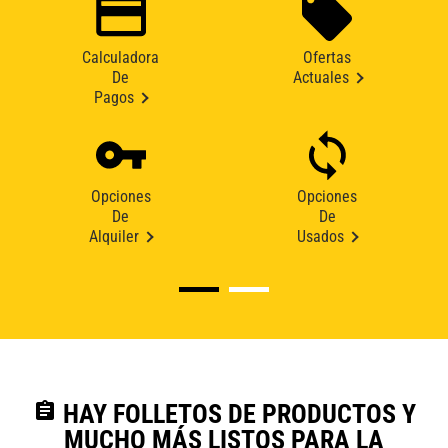
Calculadora
Ofertas
De
Actuales
Pagos
Opciones
Opciones
De
De
Alquiler
Usados
assignment
HAY FOLLETOS DE PRODUCTOS Y
MUCHO MÁS LISTOS PARA LA