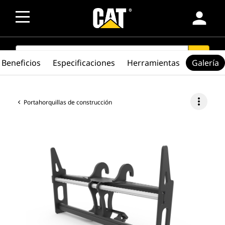
person
SEARCH
search
Beneficios
Especificaciones
Herramientas
Galería
more_vert
Portahorquillas de construcción