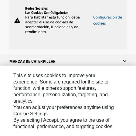
Redes Sociales
Las Cookies Son Obligatorias
Para habilitar esta función, debe
Configuración de
warning
aceptar el uso de cookies de
cookies
segmentación, funcionales y de
rendimiento.
MARCAS DE CATERPILLAR
This site uses cookies to improve your
experience. Some are required for the site to
Caterpillar.com
function, while others support features,
performance, personalization, targeting, and
Caterpillar Contacto
analytics.
Mis Preferencias De Marketing
You can adjust your preferences anytime using
Cookie Settings.
Site Map
By selecting I Accept, you agree to the use of
Cookie Settings
functional, performance, and targeting cookies.
Legal