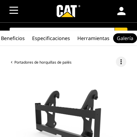
person
SEARCH
search
Beneficios
Especificaciones
Herramientas
Galería
more_vert
Portadores de horquillas de palés