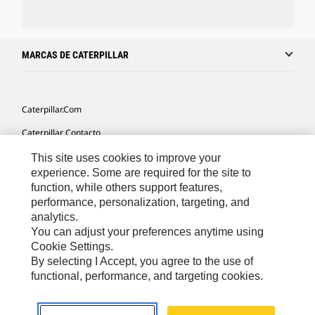
MARCAS DE CATERPILLAR
Caterpillar.com
Caterpillar Contacto
Mis Preferencias De Marketing
This site uses cookies to improve your
experience. Some are required for the site to
Site Map
function, while others support features,
performance, personalization, targeting, and
Cookie Settings
analytics.
Legal
You can adjust your preferences anytime using
Cookie Settings.
Privacy
By selecting I Accept, you agree to the use of
functional, performance, and targeting cookies.
US- Español
© 2026 Caterpillar. Todos los derechos reservados.