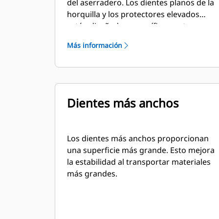
del aserradero. Los dientes planos de la
horquilla y los protectores elevados
están diseñados específicamente para
usarse en la manipulación de troncos
Más información
sin procesar y madera apilada.
Dientes más anchos
Los dientes más anchos proporcionan
una superficie más grande. Esto mejora
la estabilidad al transportar materiales
más grandes.