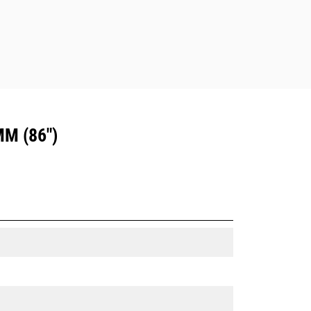
M (86")