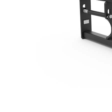
2.184 Mm (86")
Ben
Cambiar modelo