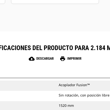
FICACIONES DEL PRODUCTO PARA 2.184 M
cloud_download
print
DESCARGAR
IMPRIMIR
Acoplador Fusion™
Sin rotación, con posición libre
1520 mm