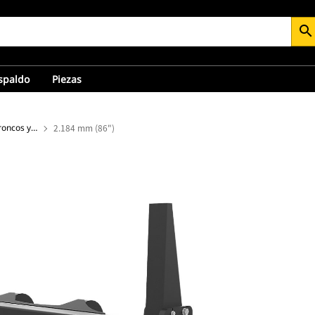
search
espaldo
Piezas
Portadores de horquillas para troncos y madera
2.184 mm (86")