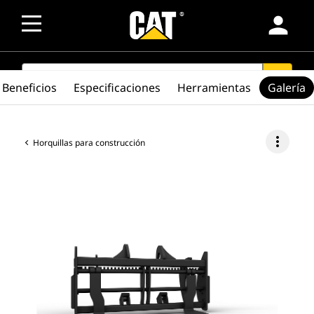
person
SEARCH
search
Beneficios
Especificaciones
Herramientas
Galería
more_vert
Horquillas para construcción