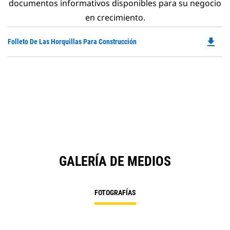
documentos informativos disponibles para su negocio
en crecimiento.
file_download
Do
Folleto De Las Horquillas Para Construcción
P
O
in
a
N
Ta
GALERÍA DE MEDIOS
FOTOGRAFÍAS