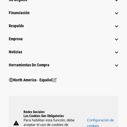
Financiación
Respaldo
Empresa
Noticias
Herramientas De Compra
North America ‧ Español
Redes Sociales
Las Cookies Son Obligatorias
Para habilitar esta función, debe
Configuración de
warning
aceptar el uso de cookies de
cookies