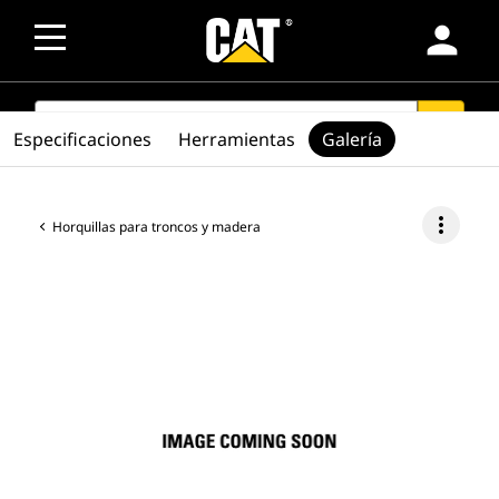
person
SEARCH
search
Especificaciones
Herramientas
Galería
more_vert
Horquillas para troncos y madera