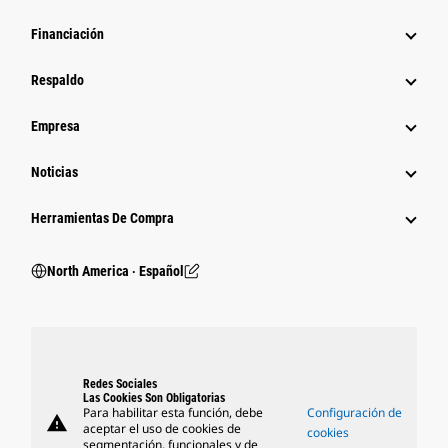
Financiación
Respaldo
Empresa
Noticias
Herramientas De Compra
North America ‧ Español
Redes Sociales
Las Cookies Son Obligatorias
Para habilitar esta función, debe
Configuración de
warning
aceptar el uso de cookies de
cookies
segmentación, funcionales y de