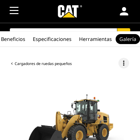
person
SEARCH
search
Beneficios
Especificaciones
Herramientas
Galería
more_vert
Cargadores de ruedas pequeños