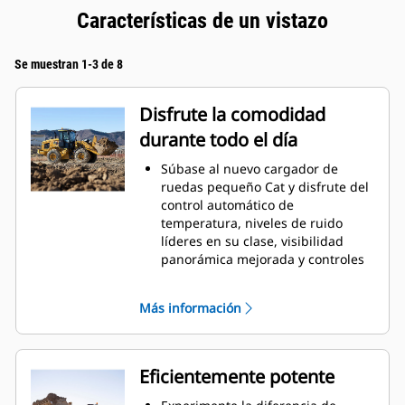
Características de un vistazo
Se muestran 1-3 de 8
Disfrute la comodidad
durante todo el día
Súbase al nuevo cargador de
ruedas pequeño Cat y disfrute del
control automático de
temperatura, niveles de ruido
líderes en su clase, visibilidad
panorámica mejorada y controles
de palanca universal de bajo
esfuerzo montadas en el asiento
Más información
con suspensión totalmente
ajustable que se mueven con
usted. Un entorno amplio y
espacioso para el operador
Eficientemente potente
combinado con la amortiguación
del cilindro hidráulico Caterpillar y