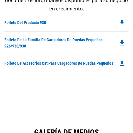
documentos informativos disponibles para su negocio
en crecimiento.
file_download
Do
Folleto Del Producto 930
P
O
Do
Folleto De La Familia De Cargadores De Ruedas Pequeños
in
file_download
P
926/930/938
a
O
N
in
Ta
file_download
Do
Folleto De Accesorios Cat Para Cargadores De Ruedas Pequeños
a
P
N
O
Ta
in
a
N
Ta
GALERÍA DE MEDIOS