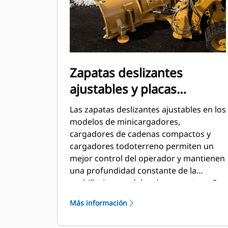
Zapatas deslizantes
ajustables y placas
deslizantes
Las zapatas deslizantes ajustables en los
modelos de minicargadores,
cargadores de cadenas compactos y
cargadores todoterreno permiten un
mejor control del operador y mantienen
una profundidad constante de la
cuchilla. Los modelos de mayor tamaño
están equipados con placas deslizantes
Más información
empernadas. Ambos diseños
deslizantes reducen las posibilidades de