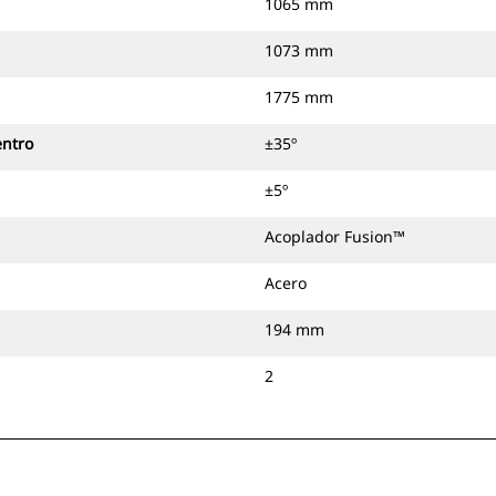
1065 mm
1073 mm
1775 mm
entro
±35º
±5º
Acoplador Fusion™
Acero
194 mm
2