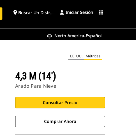
Iniciar Sesión
place
apps
Buscar Un Distribuidor
North America-Español
EE. UU.
Métricas
4,3 M (14')
Arado Para Nieve
Consultar Precio
Comprar Ahora