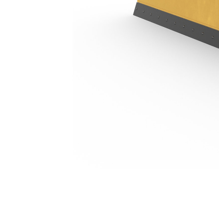
4,3 M (14')
Ben
Cambiar modelo