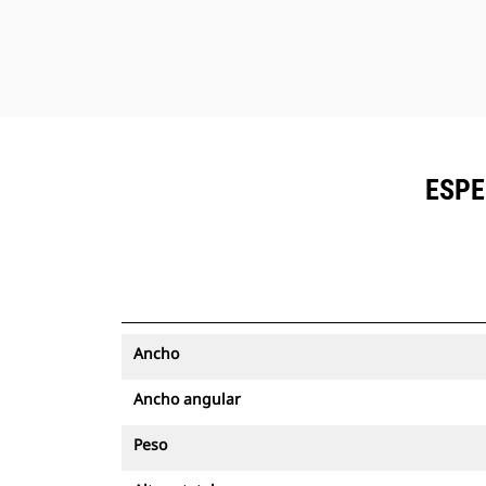
socavar la superficie despejada.
ESPE
Ancho
Ancho angular
Peso