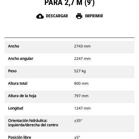
PARA 2,7 M (9')
cloud_download
print
DESCARGAR
IMPRIMIR
Ancho
2743 mm
Ancho angular
2247 mm
Peso
527 kg
Altura total
800 mm
Altura de la hoja
797 mm
Longitud
1247 mm
Orientación hidráulica:
±35º
izquierda/derecha del centro
Posición libre
±5º