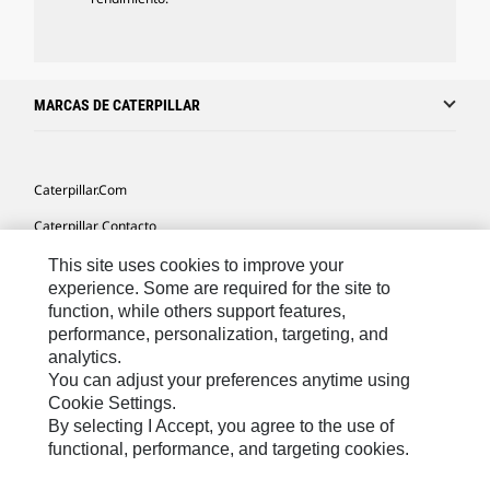
MARCAS DE CATERPILLAR
Caterpillar.com
Caterpillar Contacto
Mis Preferencias De Marketing
This site uses cookies to improve your
experience. Some are required for the site to
Site Map
function, while others support features,
performance, personalization, targeting, and
Cookie Settings
analytics.
Legal
You can adjust your preferences anytime using
Cookie Settings.
Privacy
By selecting I Accept, you agree to the use of
functional, performance, and targeting cookies.