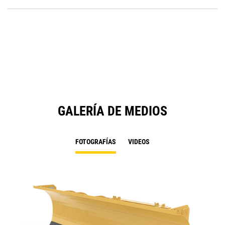
P
O
in
a
N
Ta
GALERÍA DE MEDIOS
FOTOGRAFÍAS
VIDEOS