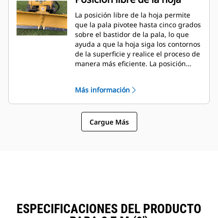
La posición libre de la hoja permite
que la pala pivotee hasta cinco grados
sobre el bastidor de la pala, lo que
ayuda a que la hoja siga los contornos
de la superficie y realice el proceso de
manera más eficiente. La posición
libre se ajusta fácilmente con solo
cuatro pernos en el bastidor de la
Más información
herramienta.
Cargue Más
ESPECIFICACIONES DEL PRODUCTO