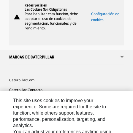
Redes Sociales
Las Cookies Son Obligatorias
Para habilitar esta función, debe
Configuración de
warning
aceptar el uso de cookies de
cookies
segmentación, funcionales y de
rendimiento.
MARCAS DE CATERPILLAR
Caterpillar.com
Caterpillar Contacto
Mis Preferencias De Marketing
This site uses cookies to improve your
experience. Some are required for the site to
Site Map
function, while others support features,
performance, personalization, targeting, and
Cookie Settings
analytics.
Legal
You can adjust your preferences anytime using