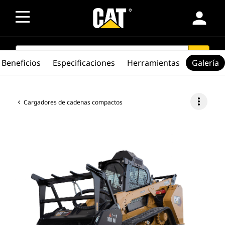
person
SEARCH
search
Beneficios
Especificaciones
Herramientas
Galería
more_vert
Cargadores de cadenas compactos