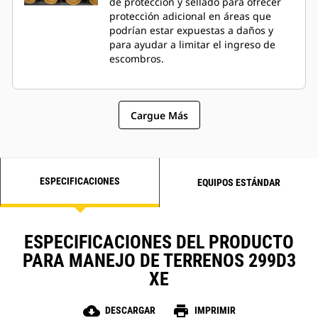
de protección y sellado para ofrecer
protección adicional en áreas que
podrían estar expuestas a daños y
para ayudar a limitar el ingreso de
escombros.
Cargue Más
ESPECIFICACIONES
EQUIPOS ESTÁNDAR
ESPECIFICACIONES DEL PRODUCTO
PARA MANEJO DE TERRENOS 299D3
XE
cloud_download
print
DESCARGAR
IMPRIMIR