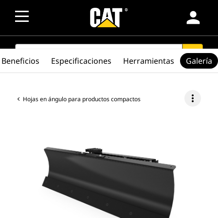
person
SEARCH
search
Beneficios
Especificaciones
Herramientas
Galería
more_vert
Hojas en ángulo para productos compactos