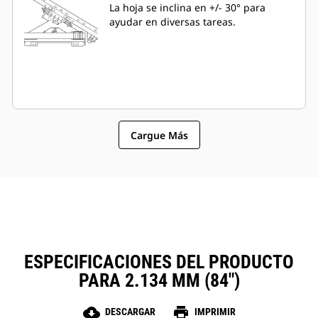
La hoja se inclina en +/- 30° para
ayudar en diversas tareas.
Cargue Más
ESPECIFICACIONES DEL PRODUCTO
PARA 2.134 MM (84")
cloud_download
print
DESCARGAR
IMPRIMIR