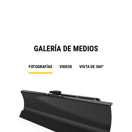
a
N
Ta
GALERÍA DE MEDIOS
FOTOGRAFÍAS
VIDEOS
VISTA DE 360º