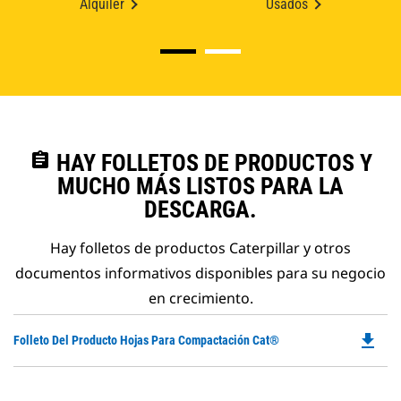
Alquiler
Usados
assignment
HAY FOLLETOS DE PRODUCTOS Y
MUCHO MÁS LISTOS PARA LA
DESCARGA.
Hay folletos de productos Caterpillar y otros
documentos informativos disponibles para su negocio
en crecimiento.
file_download
Do
Folleto Del Producto Hojas Para Compactación Cat®
P
O
in