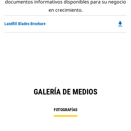
documentos informativos disponibles para su negocio
en crecimiento.
file_download
Do
Landfill Blades Brochure
P
O
in
a
N
Ta
GALERÍA DE MEDIOS
FOTOGRAFÍAS