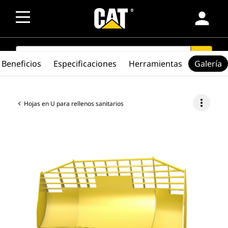
person
SEARCH
search
Beneficios
Especificaciones
Herramientas
Galería
more_vert
Hojas en U para rellenos sanitarios