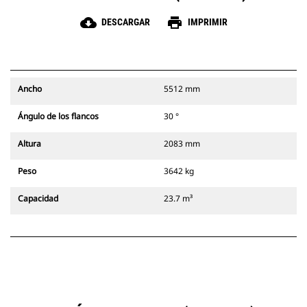
cloud_download
print
DESCARGAR
IMPRIMIR
Ancho
5512 mm
Ángulo de los flancos
30 °
Altura
2083 mm
Peso
3642 kg
Capacidad
23.7 m³