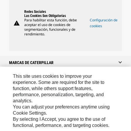
Redes Sociales
Las Cookies Son Obligatorias
Para habilitar esta función, debe
Configuración de
warning
aceptar el uso de cookies de
cookies
segmentación, funcionales y de
rendimiento.
MARCAS DE CATERPILLAR
This site uses cookies to improve your
experience. Some are required for the site to
Caterpillar.com
function, while others support features,
performance, personalization, targeting, and
Caterpillar Contacto
analytics.
Mis Preferencias De Marketing
You can adjust your preferences anytime using
Cookie Settings.
Site Map
By selecting I Accept, you agree to the use of
Cookie Settings
functional, performance, and targeting cookies.