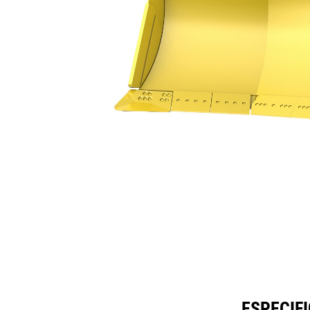
30.6 M³ (40.0 Yd³)
Esp
Cambiar modelo
ESPECIFI