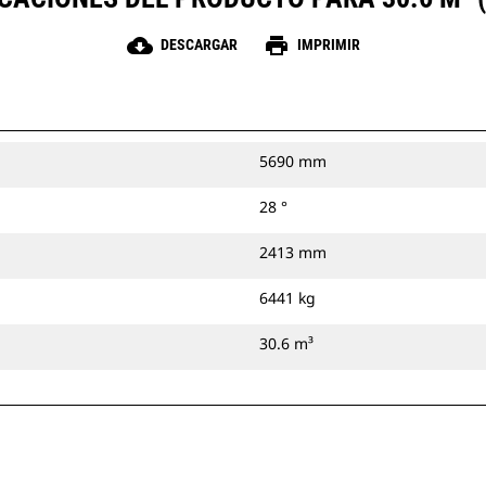
cloud_download
print
DESCARGAR
IMPRIMIR
5690 mm
28 °
2413 mm
6441 kg
30.6 m³