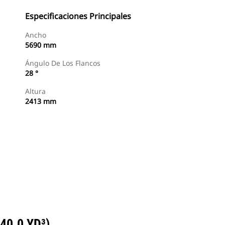
Especificaciones Principales
Ancho
5690 mm
Ángulo De Los Flancos
28 °
Altura
2413 mm
Buscar Un Distribuidor
Consultar Precio
40.0 YD³)