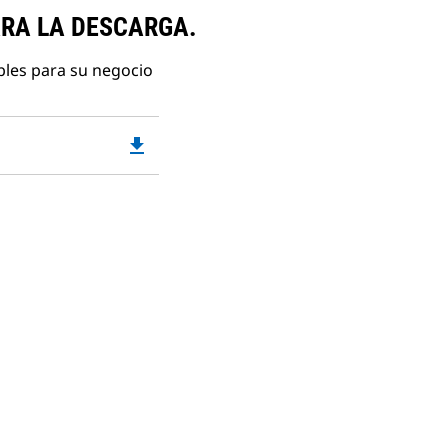
ARA LA DESCARGA.
bles para su negocio
file_download
Downloadable
PDF
Opens
in
a
New
Tab