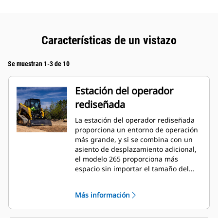
Características de un vistazo
Se muestran 1-3 de 10
Estación del operador
rediseñada
La estación del operador rediseñada
proporciona un entorno de operación
más grande, y si se combina con un
asiento de desplazamiento adicional,
el modelo 265 proporciona más
espacio sin importar el tamaño del
operador. La cabina optativa
presurizada, sellada y de una pieza
Más información
única proporciona un espacio de
trabajo limpio y tranquilo con una
excelente distribución de aire a través