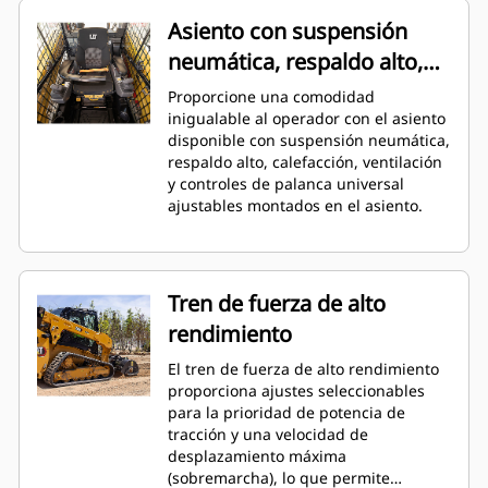
de las ventilaciones ubicadas
Asiento con suspensión
estratégicamente en toda la cabina.
neumática, respaldo alto,
calefacción y ventilación
Proporcione una comodidad
inigualable al operador con el asiento
disponible con suspensión neumática,
respaldo alto, calefacción, ventilación
y controles de palanca universal
ajustables montados en el asiento.
Tren de fuerza de alto
rendimiento
El tren de fuerza de alto rendimiento
proporciona ajustes seleccionables
para la prioridad de potencia de
tracción y una velocidad de
desplazamiento máxima
(sobremarcha), lo que permite