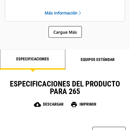
personalizar el rendimiento de la
máquina según la tarea a realizar.
Más información
Cargue Más
ESPECIFICACIONES
EQUIPOS ESTÁNDAR
ESPECIFICACIONES DEL PRODUCTO
PARA 265
cloud_download
print
DESCARGAR
IMPRIMIR