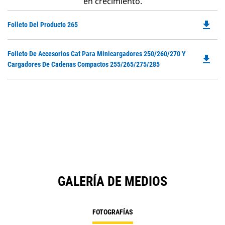
en crecimiento.
file_download
Do
Folleto Del Producto 265
P
O
Do
Folleto De Accesorios Cat Para Minicargadores 250/260/270 Y
in
file_download
P
Cargadores De Cadenas Compactos 255/265/275/285
a
O
N
in
Ta
a
N
Ta
GALERÍA DE MEDIOS
FOTOGRAFÍAS