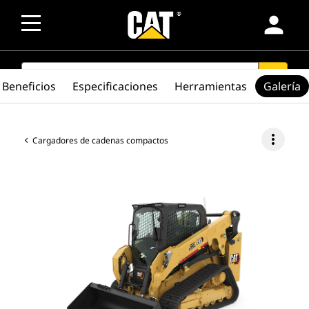
person
SEARCH
search
Beneficios
Especificaciones
Herramientas
Galería
more_vert
Cargadores de cadenas compactos