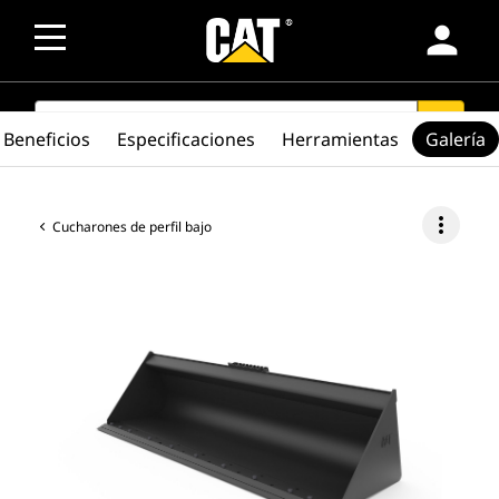
person
SEARCH
search
Beneficios
Especificaciones
Herramientas
Galería
more_vert
Cucharones de perfil bajo