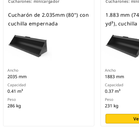
Cucharones: minicargador
Cucharones: min
Cucharón de 2.035mm (80") con
1.883 mm (74"
cuchilla empernada
yd³), cuchil
Ancho
Ancho
2035 mm
1883 mm
Capacidad
Capacidad
0.41 m³
0.37 m³
Peso
Peso
286 kg
231 kg
Ve