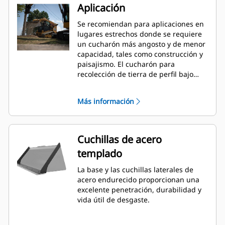
Aplicación
Se recomiendan para aplicaciones en
lugares estrechos donde se requiere
un cucharón más angosto y de menor
capacidad, tales como construcción y
paisajismo. El cucharón para
recolección de tierra de perfil bajo
está diseñado para proporcionar una
productividad superior, alta fiabilidad
Más información
y vida útil prolongada en una
variedad de materiales y condiciones
de manipulación.
Cuchillas de acero
templado
La base y las cuchillas laterales de
acero endurecido proporcionan una
excelente penetración, durabilidad y
vida útil de desgaste.