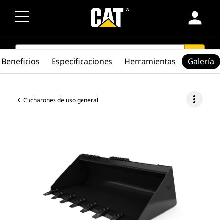
person
SEARCH
search
Beneficios
Especificaciones
Herramientas
Galería
more_vert
Cucharones de uso general