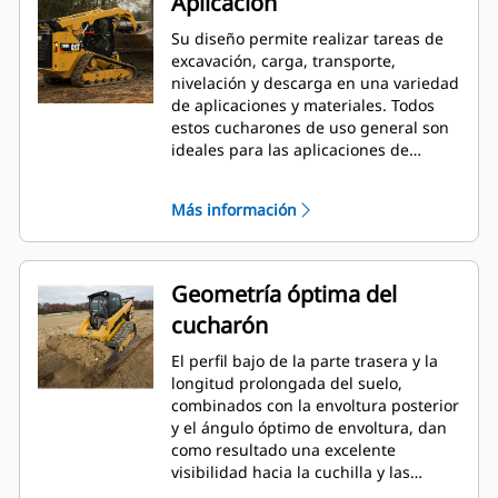
Aplicación
Su diseño permite realizar tareas de
excavación, carga, transporte,
nivelación y descarga en una variedad
de aplicaciones y materiales. Todos
estos cucharones de uso general son
ideales para las aplicaciones de
construcción, de paisajismo,
industriales y de demolición más
Más información
agresivas.
Geometría óptima del
cucharón
El perfil bajo de la parte trasera y la
longitud prolongada del suelo,
combinados con la envoltura posterior
y el ángulo óptimo de envoltura, dan
como resultado una excelente
visibilidad hacia la cuchilla y las
esquinas delanteras, junto con una