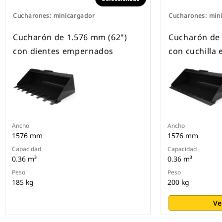
Cucharones: minicargador
Cucharones: min
Cucharón de 1.576 mm (62")
Cucharón de 
con dientes empernados
con cuchilla
Ancho
Ancho
1576 mm
1576 mm
Capacidad
Capacidad
0.36 m³
0.36 m³
Peso
Peso
185 kg
200 kg
Ve