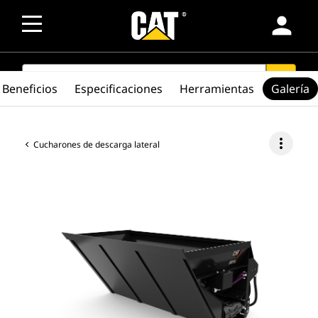
person
SEARCH
search
Beneficios
Especificaciones
Herramientas
Galería
more_vert
Cucharones de descarga lateral