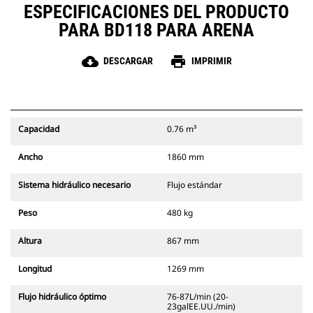
ESPECIFICACIONES DEL PRODUCTO
PARA BD118 PARA ARENA
cloud_download
print
DESCARGAR
IMPRIMIR
Capacidad
0.76 m³
Ancho
1860 mm
Sistema hidráulico necesario
Flujo estándar
Peso
480 kg
Altura
867 mm
Longitud
1269 mm
Flujo hidráulico óptimo
76-87L/min (20-
23galEE.UU./min)