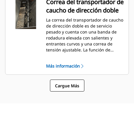
Correa del transportador de
caucho de dirección doble
La correa del transportador de caucho
de dirección doble es de servicio
pesado y cuenta con una banda de
rodadura elevada con salientes y
entrantes curvos y una correa de
tensión ajustable. La función de
dirección doble aumenta la
productividad al eliminar la necesidad
Más información
de realizar maniobras incómodas en
áreas estrechas.
Cargue Más