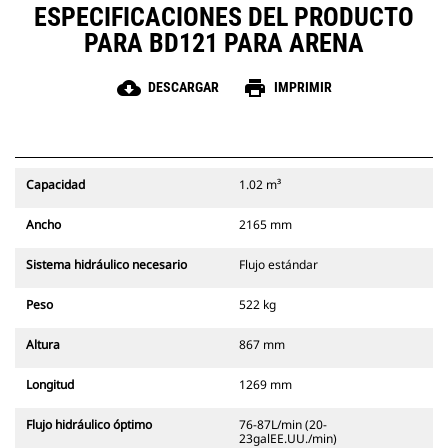
ESPECIFICACIONES DEL PRODUCTO
PARA BD121 PARA ARENA
cloud_download
print
DESCARGAR
IMPRIMIR
Capacidad
1.02 m³
Ancho
2165 mm
Sistema hidráulico necesario
Flujo estándar
Peso
522 kg
Altura
867 mm
Longitud
1269 mm
Flujo hidráulico óptimo
76-87L/min (20-
23galEE.UU./min)