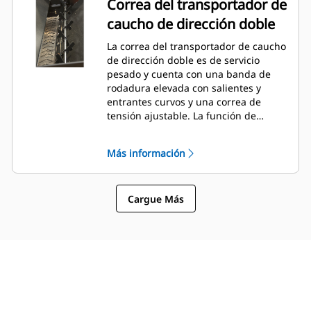
Correa del transportador de
caucho de dirección doble
La correa del transportador de caucho
de dirección doble es de servicio
pesado y cuenta con una banda de
rodadura elevada con salientes y
entrantes curvos y una correa de
tensión ajustable. La función de
dirección doble aumenta la
productividad al eliminar la necesidad
Más información
de realizar maniobras incómodas en
áreas estrechas.
Cargue Más