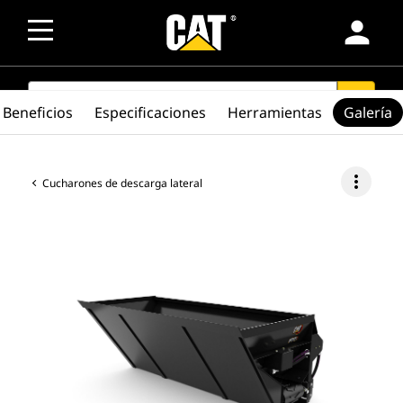
person
SEARCH
search
Beneficios
Especificaciones
Herramientas
Galería
more_vert
Cucharones de descarga lateral