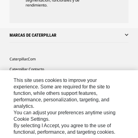
segmentación, funcionales y de
rendimiento.
MARCAS DE CATERPILLAR
Caterpillar.com
Caterpillar Contacto
Mis Preferencias De Marketing
This site uses cookies to improve your
experience. Some are required for the site to
Site Map
function, while others support features,
performance, personalization, targeting, and
Cookie Settings
analytics.
Legal
You can adjust your preferences anytime using
Cookie Settings.
Privacy
By selecting I Accept, you agree to the use of
functional, performance, and targeting cookies.