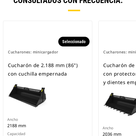
CONSULTADOS CON FRECUENCIA.
Seleccionado
Cucharones: minicargador
Cucharones: min
Cucharón de 2.188 mm (86")
Cucharón de 
con cuchilla empernada
con protecto
y dientes e
Ancho
2188 mm
Ancho
Capacidad
2036 mm