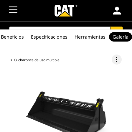
person
SEARCH
search
Beneficios
Especificaciones
Herramientas
Galería
more_vert
Cucharones de uso múltiple