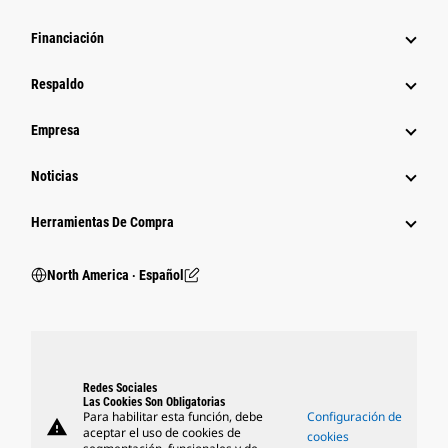
Financiación
Respaldo
Empresa
Noticias
Herramientas De Compra
North America ‧ Español
Redes Sociales
Las Cookies Son Obligatorias
Para habilitar esta función, debe
Configuración de
warning
aceptar el uso de cookies de
cookies