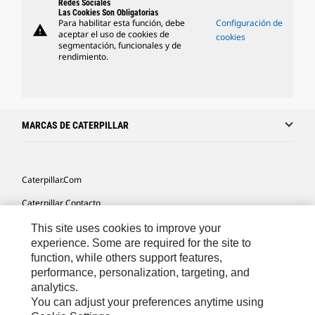
Redes Sociales
Las Cookies Son Obligatorias
Para habilitar esta función, debe
Configuración de
warning
aceptar el uso de cookies de
cookies
segmentación, funcionales y de
rendimiento.
MARCAS DE CATERPILLAR
Caterpillar.com
Caterpillar Contacto
Mis Preferencias De Marketing
This site uses cookies to improve your
experience. Some are required for the site to
Site Map
function, while others support features,
performance, personalization, targeting, and
Cookie Settings
analytics.
Legal
You can adjust your preferences anytime using