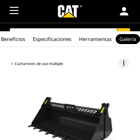
person
SEARCH
search
Beneficios
Especificaciones
Herramientas
Galería
more_vert
Cucharones de uso múltiple