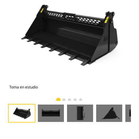
Toma en estudio
Vist