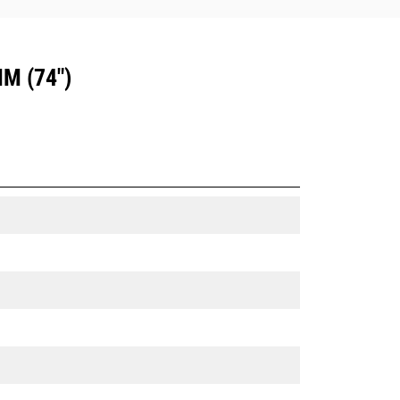
M (74")