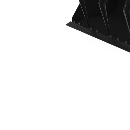
1.883mm (74")
Ben
Cambiar modelo