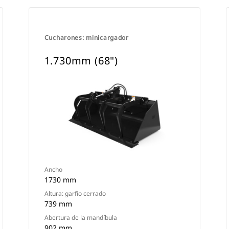
Cucharones: minicargador
1.730mm (68")
Ancho
1730 mm
Altura: garfio cerrado
739 mm
Abertura de la mandíbula
902 mm