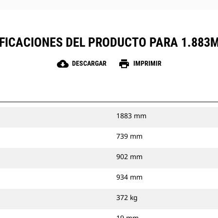
FICACIONES DEL PRODUCTO PARA 1.883M
cloud_download
print
DESCARGAR
IMPRIMIR
1883 mm
739 mm
902 mm
934 mm
372 kg
19 mm