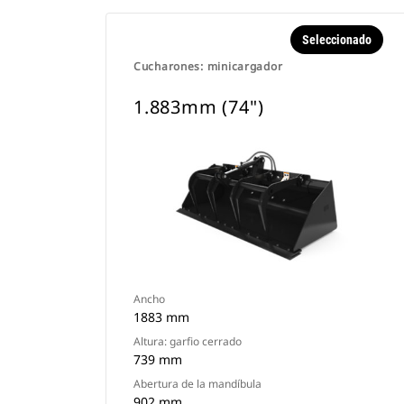
Seleccionado
Cucharones: minicargador
1.883mm (74")
Ancho
1883 mm
Altura: garfio cerrado
739 mm
Abertura de la mandíbula
902 mm