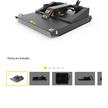
Toma en estudio
Vist