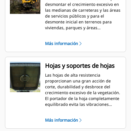
desmontar el crecimiento excesivo en
las medianas de carreteras y las áreas
de servicios públicos y para el
desmonte inicial en terrenos para
viviendas, parques y áreas
recreativas.
Más información
Hojas y soportes de hojas
Las hojas de alta resistencia
proporcionan una gran acción de
corte, durabilidad y desbroce del
crecimiento excesivo de la vegetación.
El portador de la hoja completamente
equilibrado evita las vibraciones
innecesarias. El soporte de hojas
ahusado permite que la cortadora se
Más información
desplace sobre tocones y rocas.