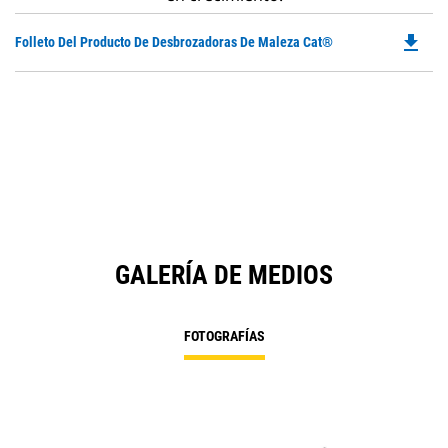
file_download
Do
Folleto Del Producto De Desbrozadoras De Maleza Cat®
P
O
in
a
N
Ta
GALERÍA DE MEDIOS
FOTOGRAFÍAS