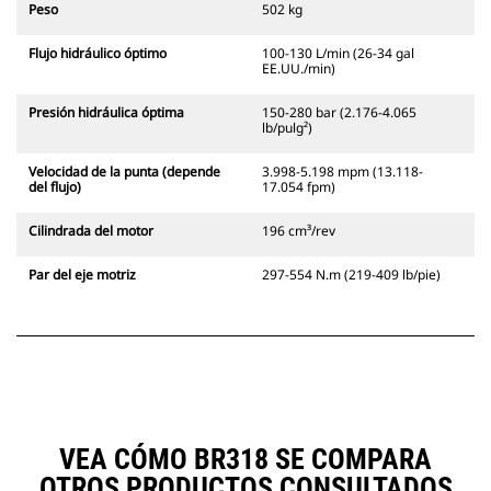
Peso
502 kg
Flujo hidráulico óptimo
100-130 L/min (26-34 gal
EE.UU./min)
Presión hidráulica óptima
150-280 bar (2.176-4.065
lb/pulg²)
Velocidad de la punta (depende
3.998-5.198 mpm (13.118-
del flujo)
17.054 fpm)
Cilindrada del motor
196 cm³/rev
Par del eje motriz
297-554 N.m (219-409 lb/pie)
VEA CÓMO BR318 SE COMPARA
OTROS PRODUCTOS CONSULTADOS