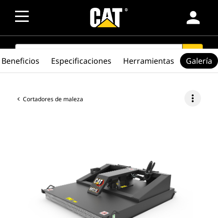
person
SEARCH
search
Beneficios
Especificaciones
Herramientas
Galería
more_vert
Cortadores de maleza