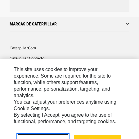
MARCAS DE CATERPILLAR
Caterpillar.com
Caterpillar Contacto
Mis Preferencias De Marketing
This site uses cookies to improve your
experience. Some are required for the site to
Site Map
function, while others support features,
performance, personalization, targeting, and
Cookie Settings
analytics.
Legal
You can adjust your preferences anytime using
Cookie Settings.
Privacy
By selecting I Accept, you agree to the use of
functional, performance, and targeting cookies.
US- Español
© 2026 Caterpillar. Todos los derechos reservados.