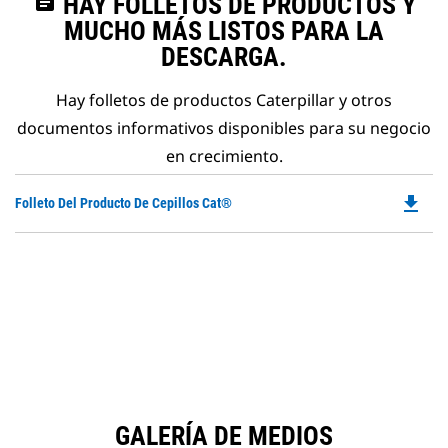
assignment
HAY FOLLETOS DE PRODUCTOS Y
MUCHO MÁS LISTOS PARA LA
DESCARGA.
Hay folletos de productos Caterpillar y otros
documentos informativos disponibles para su negocio
en crecimiento.
file_download
Do
Folleto Del Producto De Cepillos Cat®
P
O
in
a
N
Ta
GALERÍA DE MEDIOS