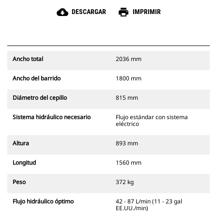
cloud_download
print
DESCARGAR
IMPRIMIR
Ancho total
2036 mm
Ancho del barrido
1800 mm
Diámetro del cepillo
815 mm
Sistema hidráulico necesario
Flujo estándar con sistema
eléctrico
Altura
893 mm
Longitud
1560 mm
Peso
372 kg
Flujo hidráulico óptimo
42 - 87 L/min (11 - 23 gal
EE.UU./min)