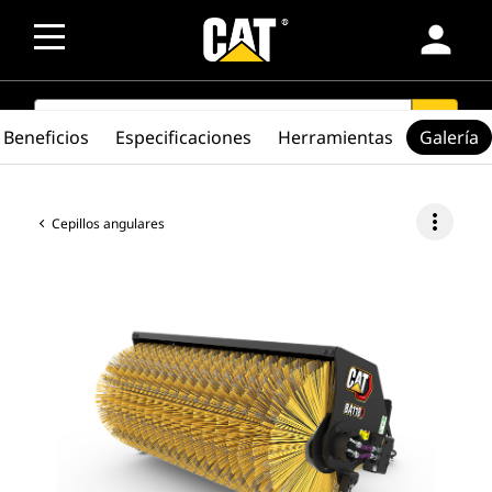
person
SEARCH
search
Beneficios
Especificaciones
Herramientas
Galería
more_vert
Cepillos angulares