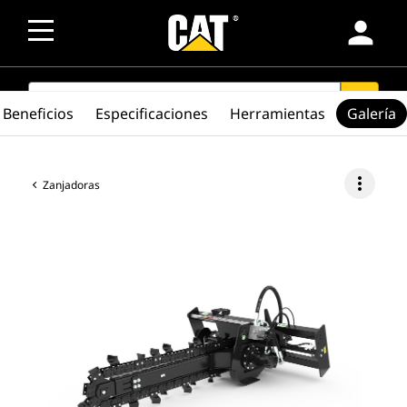
person
SEARCH
search
Beneficios
Especificaciones
Herramientas
Galería
more_vert
Zanjadoras