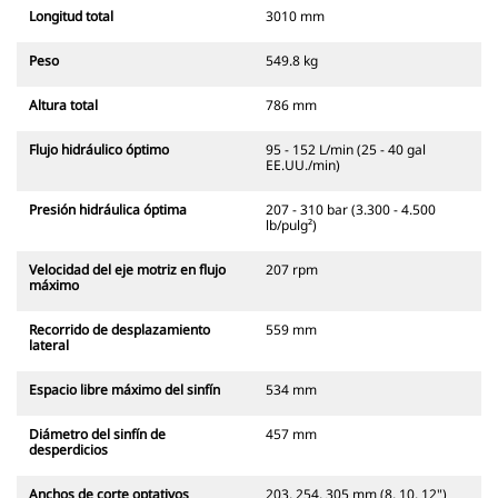
Longitud total
3010 mm
Peso
549.8 kg
Altura total
786 mm
Flujo hidráulico óptimo
95 - 152 L/min (25 - 40 gal
EE.UU./min)
Presión hidráulica óptima
207 - 310 bar (3.300 - 4.500
lb/pulg²)
Velocidad del eje motriz en flujo
207 rpm
máximo
Recorrido de desplazamiento
559 mm
lateral
Espacio libre máximo del sinfín
534 mm
Diámetro del sinfín de
457 mm
desperdicios
Anchos de corte optativos
203, 254, 305 mm (8, 10, 12")