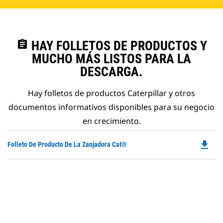
assignment
HAY FOLLETOS DE PRODUCTOS Y
MUCHO MÁS LISTOS PARA LA
DESCARGA.
Hay folletos de productos Caterpillar y otros
documentos informativos disponibles para su negocio
en crecimiento.
file_download
Do
Folleto De Producto De La Zanjadora Cat®
P
O
in
a
N
Ta