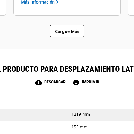
Más información
través del control selector del circuito
hidráulico de flujo auxiliar estándar.
Cargue Más
L PRODUCTO PARA DESPLAZAMIENTO LAT
cloud_download
print
DESCARGAR
IMPRIMIR
1219 mm
152 mm