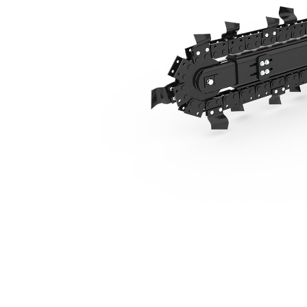
Desplazamiento Lateral Hidráulico T112
Ben
Cambiar modelo