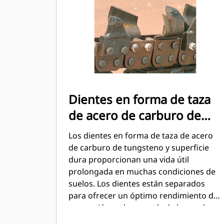
Dientes en forma de taza
de acero de carburo de
tungsteno y superficie
Los dientes en forma de taza de acero
dura
de carburo de tungsteno y superficie
dura proporcionan una vida útil
prolongada en muchas condiciones de
suelos. Los dientes están separados
para ofrecer un óptimo rendimiento de
excavación en la mayoría de los suelos.