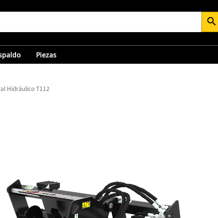
search
espaldo
Piezas
al Hidráulico T112