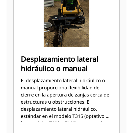
Desplazamiento lateral
hidráulico o manual
El desplazamiento lateral hidráulico o
manual proporciona flexibilidad de
cierre en la apertura de zanjas cerca de
estructuras u obstrucciones. El
desplazamiento lateral hidráulico,
estándar en el modelo T315 (optativo en
los modelos T109 y T112), se controla
desde el compartimiento del operador a