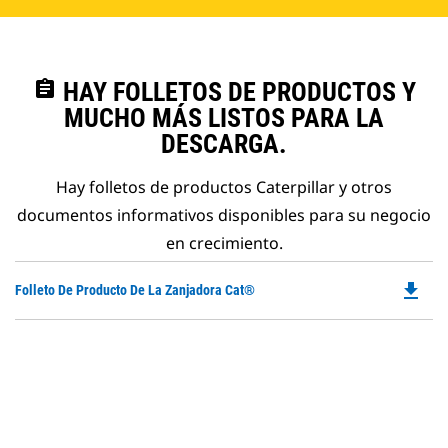
assignment
HAY FOLLETOS DE PRODUCTOS Y
MUCHO MÁS LISTOS PARA LA
DESCARGA.
Hay folletos de productos Caterpillar y otros
documentos informativos disponibles para su negocio
en crecimiento.
file_download
Do
Folleto De Producto De La Zanjadora Cat®
P
O
in
a
N
Ta