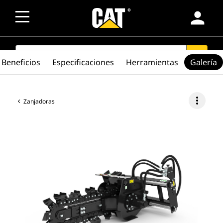
person
SEARCH
search
Beneficios
Especificaciones
Herramientas
Galería
more_vert
Zanjadoras