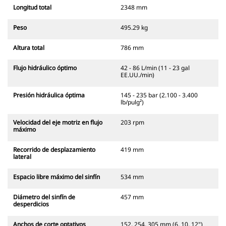
Longitud total
2348 mm
Peso
495.29 kg
Altura total
786 mm
Flujo hidráulico óptimo
42 - 86 L/min (11 - 23 gal
EE.UU./min)
Presión hidráulica óptima
145 - 235 bar (2.100 - 3.400
lb/pulg²)
Velocidad del eje motriz en flujo
203 rpm
máximo
Recorrido de desplazamiento
419 mm
lateral
Espacio libre máximo del sinfín
534 mm
Diámetro del sinfín de
457 mm
desperdicios
Anchos de corte optativos
152, 254, 305 mm (6, 10, 12")