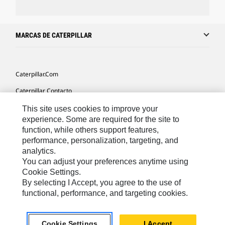
MARCAS DE CATERPILLAR
Caterpillar.com
Caterpillar Contacto
Mis Preferencias De Marketing
This site uses cookies to improve your
experience. Some are required for the site to
Site Map
function, while others support features,
performance, personalization, targeting, and
Cookie Settings
analytics.
Legal
You can adjust your preferences anytime using
Cookie Settings.
Privacy
By selecting I Accept, you agree to the use of
functional, performance, and targeting cookies.
US- Español
© 2026 Caterpillar. Todos los derechos reservados.
Cookie Settings
I Accept