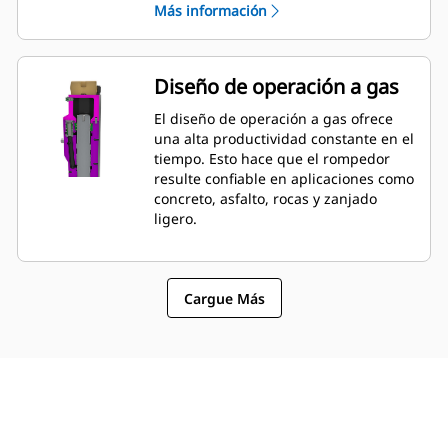
Más información
llaves. La presión de las tuberías
hidráulicas y de descarga se pueden
verificar y cargar mientras el
rompedor está montado en la
Diseño de operación a gas
máquina. Esto permite un monitoreo
rápido de la condición del rompedor.
El diseño de operación a gas ofrece
una alta productividad constante en el
tiempo. Esto hace que el rompedor
resulte confiable en aplicaciones como
concreto, asfalto, rocas y zanjado
ligero.
Cargue Más