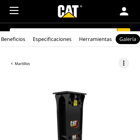
person
SEARCH
search
Beneficios
Especificaciones
Herramientas
Galería
more_vert
Martillos