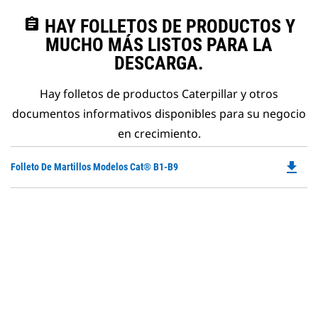
assignment
HAY FOLLETOS DE PRODUCTOS Y
MUCHO MÁS LISTOS PARA LA
DESCARGA.
Hay folletos de productos Caterpillar y otros
documentos informativos disponibles para su negocio
en crecimiento.
file_download
Do
Folleto De Martillos Modelos Cat® B1-B9
P
O
in
a
N
Ta