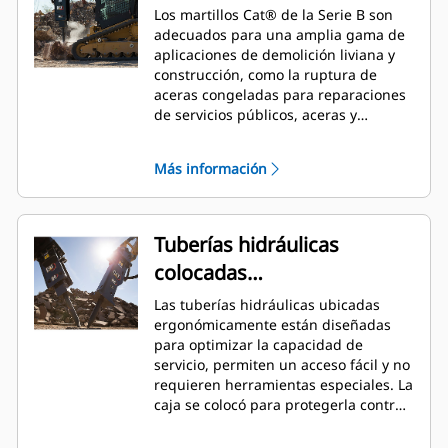
Los martillos Cat® de la Serie B son
adecuados para una amplia gama de
aplicaciones de demolición liviana y
construcción, como la ruptura de
aceras congeladas para reparaciones
de servicios públicos, aceras y
caminos de hormigón, pavimento,
carreteras, albañilería, preparación de
Más información
sitios y paisajismo.
Tuberías hidráulicas
colocadas
ergonómicamente
Las tuberías hidráulicas ubicadas
ergonómicamente están diseñadas
para optimizar la capacidad de
servicio, permiten un acceso fácil y no
requieren herramientas especiales. La
caja se colocó para protegerla contra
la fuerza y la suciedad durante el
impacto, pero permite el acceso de