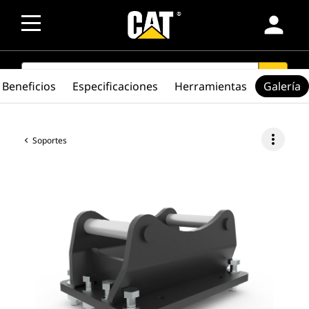
person
SEARCH
search
Beneficios
Especificaciones
Herramientas
Galería
more_vert
Soportes