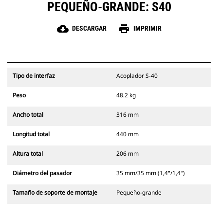
PEQUEÑO-GRANDE: S40
cloud_download
print
DESCARGAR
IMPRIMIR
Tipo de interfaz
Acoplador S-40
Peso
48.2 kg
Ancho total
316 mm
Longitud total
440 mm
Altura total
206 mm
Diámetro del pasador
35 mm/35 mm (1,4"/1,4")
Tamaño de soporte de montaje
Pequeño-grande