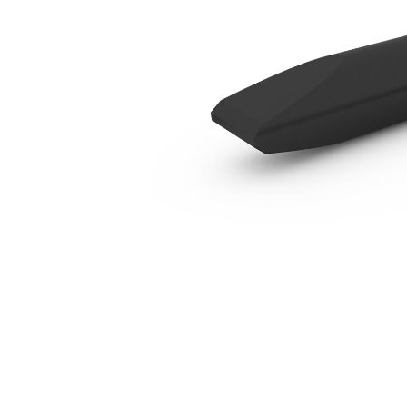
Herramienta De Cincel En Línea Plegable Para B8
Ben
Cambiar modelo