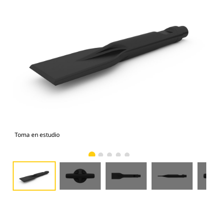
Toma en estudio
Vist