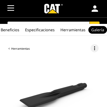
person
SEARCH
search
Beneficios
Especificaciones
Herramientas
Galería
more_vert
Herramientas