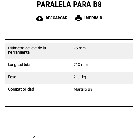
PARALELA PARA B8
cloud_download
print
DESCARGAR
IMPRIMIR
Diámetro del eje de la
75 mm
herramienta
Longitud total
718 mm
Peso
21.1 kg
Compatibilidad
Martillo B8