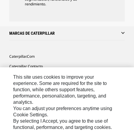
rendimiento.
MARCAS DE CATERPILLAR
Caterpillar.com
Caterpillar Contacto
Mis Preferencias De Marketing
This site uses cookies to improve your
experience. Some are required for the site to
Site Map
function, while others support features,
performance, personalization, targeting, and
Cookie Settings
analytics.
Legal
You can adjust your preferences anytime using
Cookie Settings.
Privacy
By selecting I Accept, you agree to the use of
functional, performance, and targeting cookies.