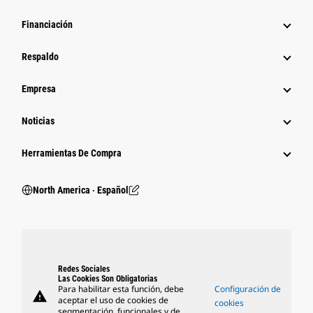
Financiación
Respaldo
Empresa
Noticias
Herramientas De Compra
North America ‧ Español
Redes Sociales
Las Cookies Son Obligatorias
Para habilitar esta función, debe
Configuración de
warning
aceptar el uso de cookies de
cookies
segmentación, funcionales y de