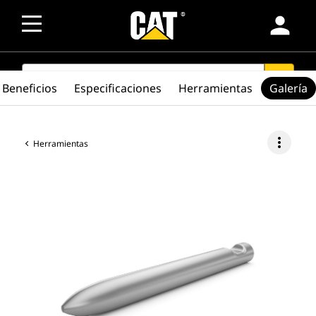
person
SEARCH
search
Beneficios
Especificaciones
Herramientas
Galería
more_vert
Herramientas