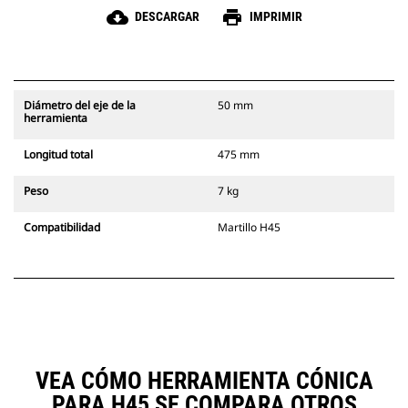
cloud_download
print
DESCARGAR
IMPRIMIR
Diámetro del eje de la
50 mm
herramienta
Longitud total
475 mm
Peso
7 kg
Compatibilidad
Martillo H45
VEA CÓMO HERRAMIENTA CÓNICA
PARA H45 SE COMPARA OTROS