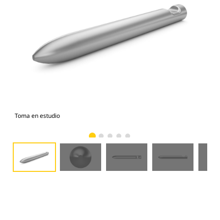
Toma en estudio
Vist