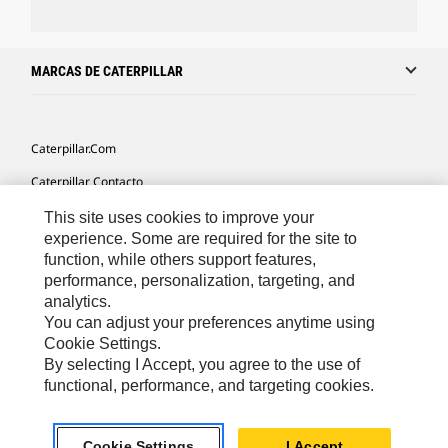
MARCAS DE CATERPILLAR
Caterpillar.com
Caterpillar Contacto
Mis Preferencias De Marketing
This site uses cookies to improve your
experience. Some are required for the site to
Site Map
function, while others support features,
performance, personalization, targeting, and
Cookie Settings
analytics.
Legal
You can adjust your preferences anytime using
Cookie Settings.
Privacy
By selecting I Accept, you agree to the use of
functional, performance, and targeting cookies.
US- Español
© 2026 Caterpillar. Todos los derechos reservados.
Cookie Settings
I Accept